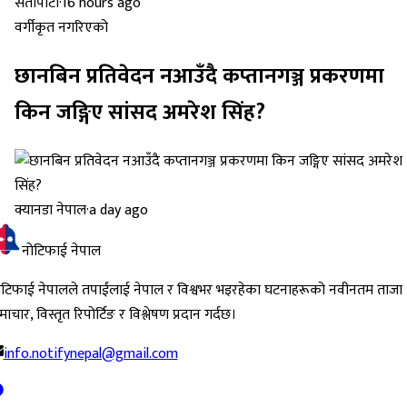
सेतोपाटी
·
16 hours ago
वर्गीकृत नगरिएको
छानबिन प्रतिवेदन नआउँदै कप्तानगञ्ज प्रकरणमा
किन जङ्गिए सांसद अमरेश सिंह?
क्यानडा नेपाल
·
a day ago
नोटिफाई नेपाल
ोटिफाई नेपालले तपाईंलाई नेपाल र विश्वभर भइरहेका घटनाहरूको नवीनतम ताजा
ाचार, विस्तृत रिपोर्टिङ र विश्लेषण प्रदान गर्दछ।
info.notifynepal@gmail.com