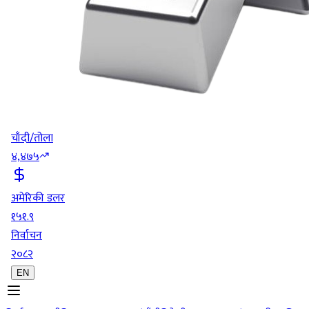
चाँदी/तोला
४,४७५
अमेरिकी डलर
१५१.९
निर्वाचन
२०८२
EN