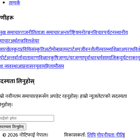
सम्पर्क
रेणीहरू
रमुख समाचार
राजनीति
ताजा समाचार
अन्तर्राष्ट्रिय
मनोरञ्जन
विचार
पर्यटन
स्थानीय
माचार
अर्थतन्त्र
वित्त
शेयर
जार
खेलकुद
प्रविधि
संस्कृति
अटोमोबाइल
स्टार्टअप
जीवनशैली
स्वास्थ्य
शिक्षा
अपराध
विश
पोर्ट
अन्तर्वार्ता
वातावरण
विज्ञान
कृषि
जग्गा/घरजग्गा
पूर्वाधार
धर्म
सामाजिक
दुर्घटना
कान
ा व्यवस्था
आप्रवासन
युवा
महिला
मौसम
दस्यता लिनुहोस्
म्रो नवीनतम समाचारहरूसँग अपडेट रहनुहोस्। हाम्रो न्युजलेटरको सदस्यता
नुहोस्।
सदस्यता लिनुहोस्
©
2026
नोटिफाई नेपाल।
विकासकर्ता:
लिपि
गोपनीयता नीति
|