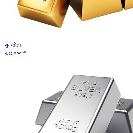
सुन/तोला
२,८८,०००