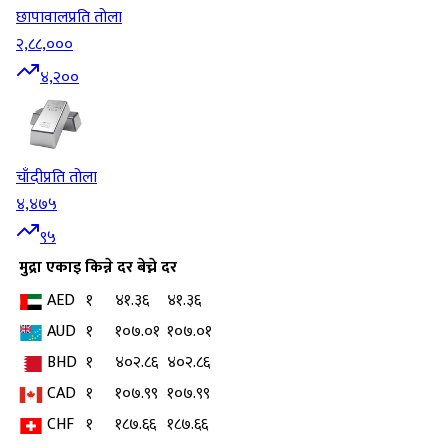
छापावाल
प्रति तोला
२,८८,०००
४,२००
चाँदी
प्रति तोला
४,४७५
९५
मुद्रा
एकाइ
किन्ने दर
बेच्ने दर
AED
१
४१.३६
४१.३६
AUD
१
१०७.०१
१०७.०१
BHD
१
४०२.८६
४०२.८६
CAD
१
१०७.९९
१०७.९९
CHF
१
१८७.६६
१८७.६६