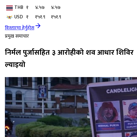
THB
१
४.५७
४.५७
USD
१
१५१.९
१५१.९
विस्तारमा हेर्नुहोस
प्रमुख समाचार
निर्मल पुर्जासहित ३ आरोहीको शव आधार शिविर
ल्याइयो