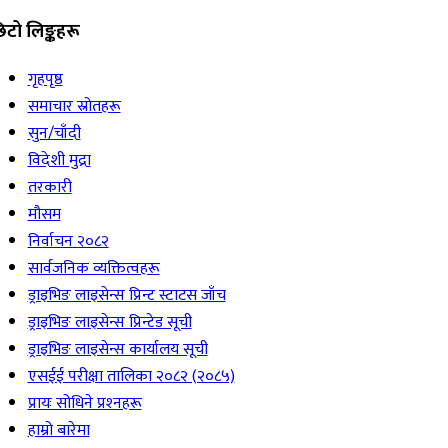
िटो लिङ्कहरू
गृहपृष्ठ
समाचार स्रोतहरू
सुन/चाँदी
विदेशी मुद्रा
तरकारी
मौसम
निर्वाचन २०८२
सार्वजनिक व्यक्तित्वहरू
ड्राइभिङ लाइसेन्स प्रिन्ट स्टाटस जाँच
ड्राइभिङ लाइसेन्स प्रिन्टेड सूची
ड्राइभिङ लाइसेन्स कार्यालय सूची
एसईई परीक्षा तालिका २०८२ (२०८५)
प्रायः सोधिने प्रश्‍नहरू
हाम्रो बारेमा