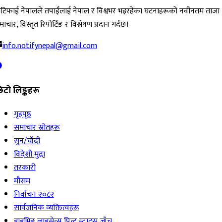
ोटिफाई नेपालले तपाईंलाई नेपाल र विश्वभर भइरहेका घटनाहरूको नवीनतम ताजा
ाचार, विस्तृत रिपोर्टिङ र विश्लेषण प्रदान गर्दछ।
info.notifynepal@gmail.com
िटो लिङ्कहरू
गृहपृष्ठ
समाचार स्रोतहरू
सुन/चाँदी
विदेशी मुद्रा
तरकारी
मौसम
निर्वाचन २०८२
सार्वजनिक व्यक्तित्वहरू
ड्राइभिङ लाइसेन्स प्रिन्ट स्टाटस जाँच