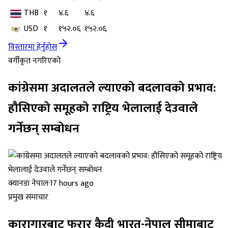
THB
१
४.६
४.६
USD
१
१५२.०६
१५२.०६
विस्तारमा हेर्नुहोस
वर्गीकृत नगरिएको
कांग्रेसमा अदालतले ल्याएको बदलावको प्रभाव:
हौसिएको समूहको राष्ट्रिय भेलालाई देउवाले
गर्नेछन् सम्बोधन
क्यानडा नेपाल
·
17 hours ago
प्रमुख समाचार
कारागारबाट फरार कैदी भारत-नेपाल सीमाबाट