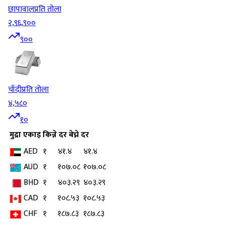
छापावाल
प्रति तोला
२,९६,९००
९००
चाँदी
प्रति तोला
४,५८०
१०
मुद्रा
एकाइ
किन्ने दर
बेच्ने दर
AED
१
४१.४
४१.४
AUD
१
१०७.०८
१०७.०८
BHD
१
४०३.२९
४०३.२९
CAD
१
१०८.५३
१०८.५३
CHF
१
१८७.८३
१८७.८३