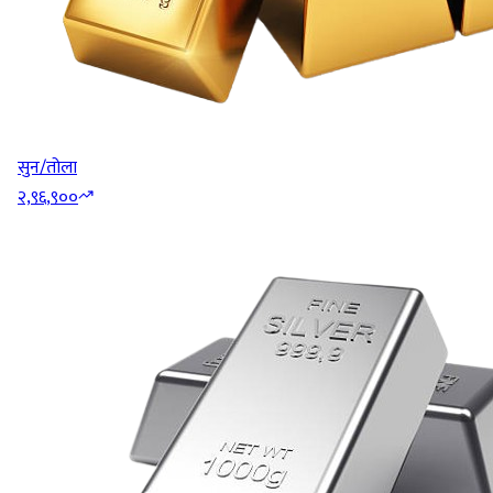
सुन/तोला
२,९६,९००