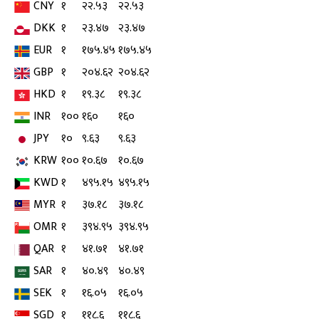
CNY
१
२२.५३
२२.५३
DKK
१
२३.४७
२३.४७
EUR
१
१७५.४५
१७५.४५
GBP
१
२०४.६२
२०४.६२
HKD
१
१९.३८
१९.३८
INR
१००
१६०
१६०
JPY
१०
९.६३
९.६३
KRW
१००
१०.६७
१०.६७
KWD
१
४९५.१५
४९५.१५
MYR
१
३७.१८
३७.१८
OMR
१
३९४.९५
३९४.९५
QAR
१
४१.७१
४१.७१
SAR
१
४०.४९
४०.४९
SEK
१
१६.०५
१६.०५
SGD
१
११८.६
११८.६