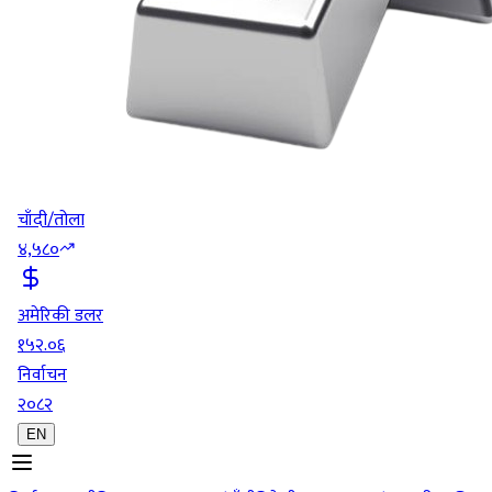
चाँदी/तोला
४,५८०
अमेरिकी डलर
१५२.०६
निर्वाचन
२०८२
EN