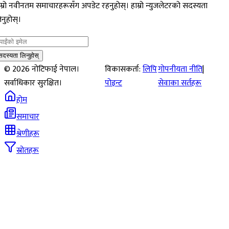
म्रो नवीनतम समाचारहरूसँग अपडेट रहनुहोस्। हाम्रो न्युजलेटरको सदस्यता
नुहोस्।
सदस्यता लिनुहोस्
©
2026
नोटिफाई नेपाल।
विकासकर्ता:
लिपि
गोपनीयता नीति
|
सर्वाधिकार सुरक्षित।
पोइन्ट
सेवाका सर्तहरू
होम
समाचार
श्रेणीहरू
स्रोतहरू