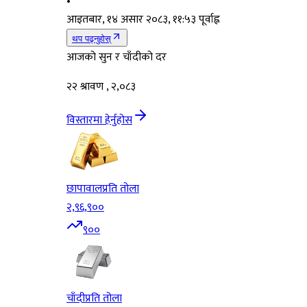
•
आइतबार, १४ असार २०८३, ११:५३ पूर्वाह्न
थप पढ्नुहोस्
आजको सुन र चाँदीको दर
२२ श्रावण , २,०८३
विस्तारमा हेर्नुहोस
छापावाल
प्रति तोला
२,९६,९००
९००
चाँदी
प्रति तोला