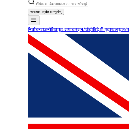
समाचार स्रोत छान्नुहोस्
निर्वाचन
राजनीति
प्रमुख समाचार
सुन/चाँदी
विदेशी मुद्रा
फलफूल/त