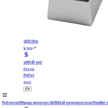
चाँदी/तोला
४,५८०
अमेरिकी डलर
१५२.०४
निर्वाचन
२०८२
EN
निर्वाचन
राजनीति
प्रमुख समाचार
सुन/चाँदी
विदेशी मुद्रा
फलफूल/तरकारी
ड्राइभिङ 