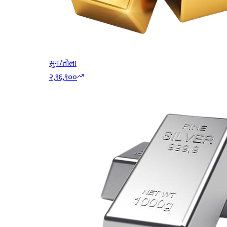
सुन/तोला
२,९६,९००