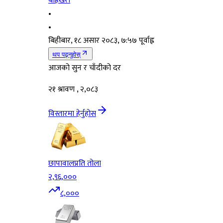
बाह्रखरी
•
•
बिहीबार, १८ असार २०८३, ७:५७ पूर्वाह्न
थप पढ्नुहोस्
आजको सुन र चाँदीको दर
२१ श्रावण , २,०८३
विस्तारमा हेर्नुहोस
छापावाल
प्रति तोला
२,९६,०००
८,०००