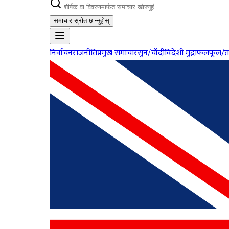
समाचार स्रोत छान्नुहोस्
निर्वाचन
राजनीति
प्रमुख समाचार
सुन/चाँदी
विदेशी मुद्रा
फलफूल/त