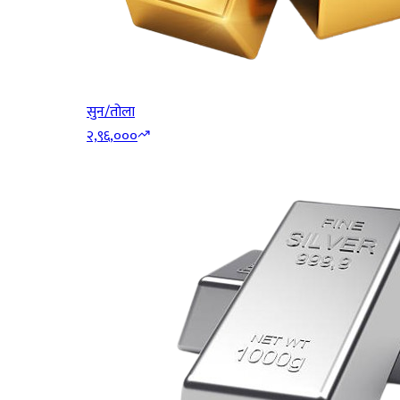
सुन/तोला
२,९६,०००