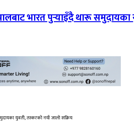
ालबाट भारत पुर्‍याइँदै थारू समुदायका