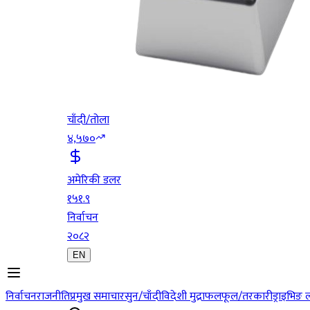
चाँदी/तोला
४,५७०
अमेरिकी डलर
१५१.९
निर्वाचन
२०८२
EN
निर्वाचन
राजनीति
प्रमुख समाचार
सुन/चाँदी
विदेशी मुद्रा
फलफूल/तरकारी
ड्राइभिङ 