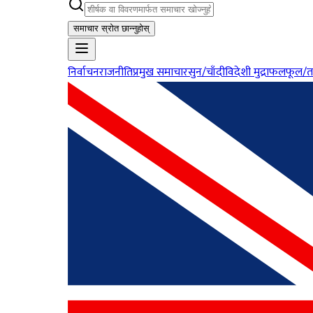
समाचार स्रोत छान्नुहोस्
निर्वाचन
राजनीति
प्रमुख समाचार
सुन/चाँदी
विदेशी मुद्रा
फलफूल/त