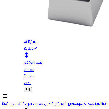
चाँदी/तोला
४,५७०
अमेरिकी डलर
१५२.०६
निर्वाचन
२०८२
EN
निर्वाचन
राजनीति
प्रमुख समाचार
सुन/चाँदी
विदेशी मुद्रा
फलफूल/तरकारी
ड्राइभिङ 