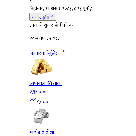
•
बिहीबार, १८ असार २०८३, ८:२३ पूर्वाह्न
थप पढ्नुहोस्
आजको सुन र चाँदीको दर
२१ श्रावण , २,०८३
विस्तारमा हेर्नुहोस
छापावाल
प्रति तोला
२,९६,०००
८,०००
चाँदी
प्रति तोला