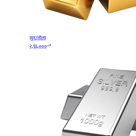
सुन/तोला
२,९६,०००