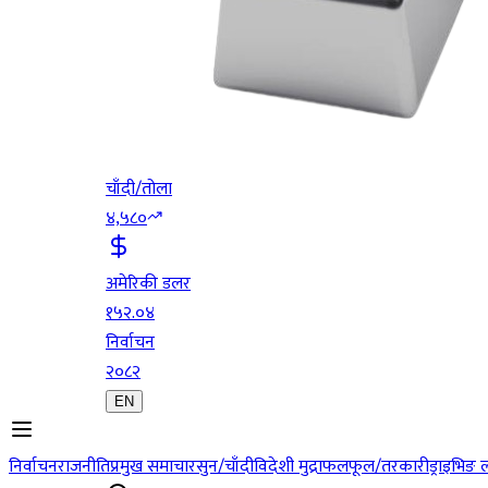
चाँदी/तोला
४,५८०
अमेरिकी डलर
१५२.०४
निर्वाचन
२०८२
EN
निर्वाचन
राजनीति
प्रमुख समाचार
सुन/चाँदी
विदेशी मुद्रा
फलफूल/तरकारी
ड्राइभिङ 