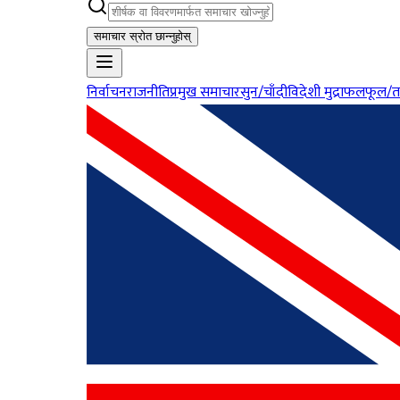
समाचार स्रोत छान्नुहोस्
निर्वाचन
राजनीति
प्रमुख समाचार
सुन/चाँदी
विदेशी मुद्रा
फलफूल/त