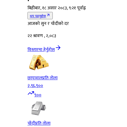
•
बिहीबार, १८ असार २०८३, ९:२१ पूर्वाह्न
थप पढ्नुहोस्
आजको सुन र चाँदीको दर
२२ श्रावण , २,०८३
विस्तारमा हेर्नुहोस
छापावाल
प्रति तोला
२,९६,९००
९००
चाँदी
प्रति तोला