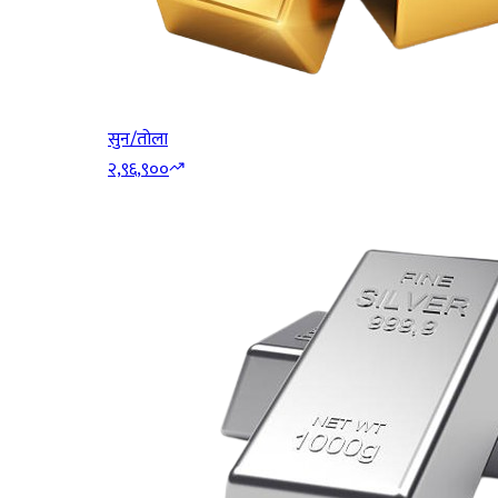
सुन/तोला
२,९६,९००