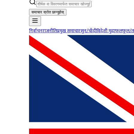
समाचार स्रोत छान्नुहोस्
निर्वाचन
राजनीति
प्रमुख समाचार
सुन/चाँदी
विदेशी मुद्रा
फलफूल/त