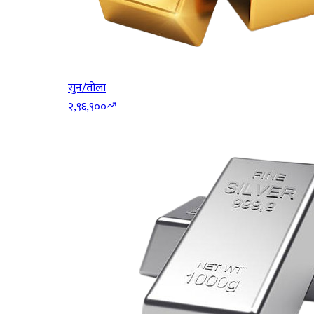
सुन/तोला
२,९६,९००