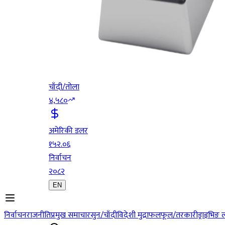
चाँदी/तोला
४,५८०
अमेरिकी डलर
१५२.०६
निर्वाचन
२०८२
EN
निर्वाचन
राजनीति
प्रमुख समाचार
सुन/चाँदी
विदेशी मुद्रा
फलफूल/तरकारी
ड्राइभिङ 