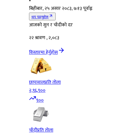
•
बिहीबार, २५ असार २०८३, ७:१३ पूर्वाह्न
थप पढ्नुहोस्
आजको सुन र चाँदीको दर
२२ श्रावण , २,०८३
विस्तारमा हेर्नुहोस
छापावाल
प्रति तोला
२,९६,९००
९००
चाँदी
प्रति तोला