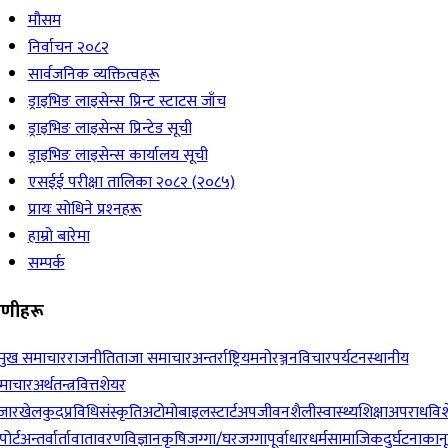
मौसम
निर्वाचन २०८२
सार्वजनिक व्यक्तित्वहरू
ड्राइभिङ लाइसेन्स प्रिन्ट स्टाटस जाँच
ड्राइभिङ लाइसेन्स प्रिन्टेड सूची
ड्राइभिङ लाइसेन्स कार्यालय सूची
एसईई परीक्षा तालिका २०८२ (२०८५)
प्रायः सोधिने प्रश्‍नहरू
हाम्रो बारेमा
सम्पर्क
रेणीहरू
रमुख समाचार
राजनीति
ताजा समाचार
अन्तर्राष्ट्रिय
मनोरञ्जन
विचार
पर्यटन
स्थानीय
माचार
अर्थतन्त्र
वित्त
शेयर
जार
खेलकुद
प्रविधि
संस्कृति
अटोमोबाइल
स्टार्टअप
जीवनशैली
स्वास्थ्य
शिक्षा
अपराध
विश
पोर्ट
अन्तर्वार्ता
वातावरण
विज्ञान
कृषि
जग्गा/घरजग्गा
पूर्वाधार
धर्म
सामाजिक
दुर्घटना
कान