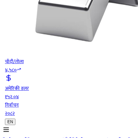
चाँदी/तोला
४,५८०
अमेरिकी डलर
१५२.०४
निर्वाचन
२०८२
EN