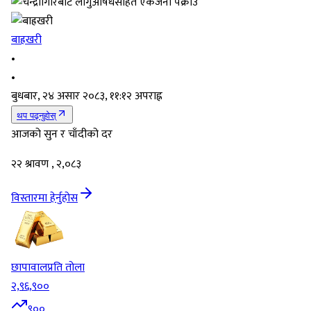
बाह्रखरी
•
•
बुधबार, २४ असार २०८३, ११:१२ अपराह्न
थप पढ्नुहोस्
आजको सुन र चाँदीको दर
२२ श्रावण , २,०८३
विस्तारमा हेर्नुहोस
छापावाल
प्रति तोला
२,९६,९००
९००