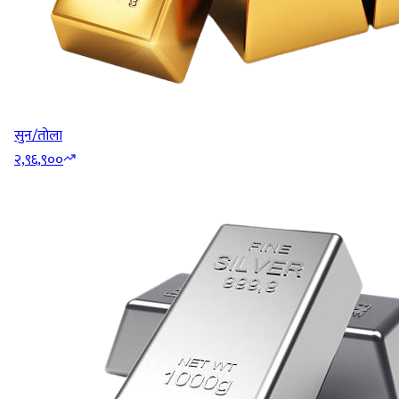
सुन/तोला
२,९६,९००