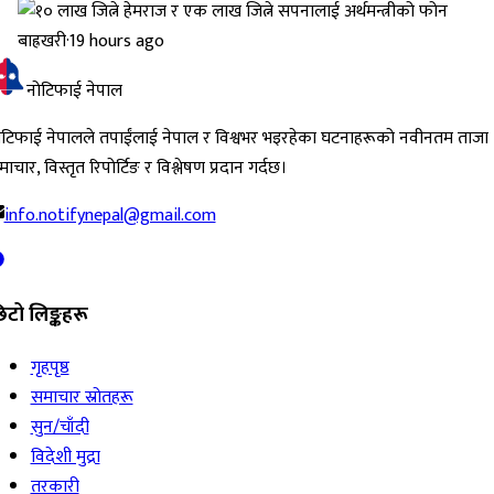
बाह्रखरी
·
19 hours ago
नोटिफाई नेपाल
ोटिफाई नेपालले तपाईंलाई नेपाल र विश्वभर भइरहेका घटनाहरूको नवीनतम ताजा
ाचार, विस्तृत रिपोर्टिङ र विश्लेषण प्रदान गर्दछ।
info.notifynepal@gmail.com
िटो लिङ्कहरू
गृहपृष्ठ
समाचार स्रोतहरू
सुन/चाँदी
विदेशी मुद्रा
तरकारी