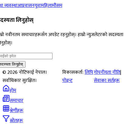
ा व्यवस्था
आप्रवासन
युवा
महिला
मौसम
दस्यता लिनुहोस्
म्रो नवीनतम समाचारहरूसँग अपडेट रहनुहोस्। हाम्रो न्युजलेटरको सदस्यता
नुहोस्।
सदस्यता लिनुहोस्
©
2026
नोटिफाई नेपाल।
विकासकर्ता:
लिपि
गोपनीयता नीति
|
सर्वाधिकार सुरक्षित।
पोइन्ट
सेवाका सर्तहरू
होम
समाचार
श्रेणीहरू
स्रोतहरू