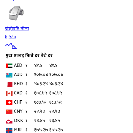
चाँदी
प्रति तोला
४,५८०
१०
मुद्रा
एकाइ
किन्ने दर
बेच्ने दर
AED
१
४१.४
४१.४
AUD
१
१०७.०४
१०७.०४
BHD
१
४०३.२४
४०३.२४
CAD
१
१०८.४५
१०८.४५
CHF
१
१८७.५९
१८७.५९
CNY
१
२२.५३
२२.५३
DKK
१
२३.४५
२३.४५
EUR
१
१७५.२७
१७५.२७