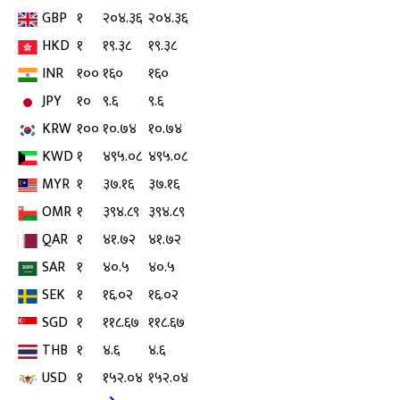
GBP
१
२०४.३६
२०४.३६
HKD
१
१९.३८
१९.३८
INR
१००
१६०
१६०
JPY
१०
९.६
९.६
KRW
१००
१०.७४
१०.७४
KWD
१
४९५.०८
४९५.०८
MYR
१
३७.१६
३७.१६
OMR
१
३९४.८९
३९४.८९
QAR
१
४१.७२
४१.७२
SAR
१
४०.५
४०.५
SEK
१
१६.०२
१६.०२
SGD
१
११८.६७
११८.६७
THB
१
४.६
४.६
USD
१
१५२.०४
१५२.०४