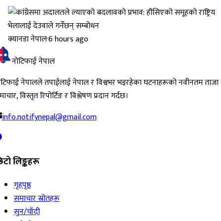
क्यानडा नेपाल
·
6 hours ago
नोटिफाई नेपाल
ोटिफाई नेपालले तपाईंलाई नेपाल र विश्वभर भइरहेका घटनाहरूको नवीनतम ताजा
ाचार, विस्तृत रिपोर्टिङ र विश्लेषण प्रदान गर्दछ।
info.notifynepal@gmail.com
िटो लिङ्कहरू
गृहपृष्ठ
समाचार स्रोतहरू
सुन/चाँदी