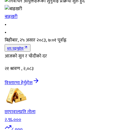
बाह्रखरी
•
•
बिहीबार, २५ असार २०८३, ७:०१ पूर्वाह्न
थप पढ्नुहोस्
आजको सुन र चाँदीको दर
२१ श्रावण , २,०८३
विस्तारमा हेर्नुहोस
छापावाल
प्रति तोला
२,९६,०००
८,०००