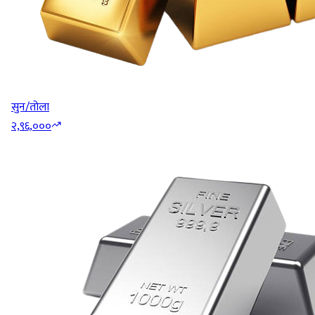
सुन/तोला
२,९६,०००