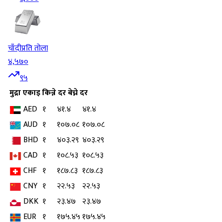
चाँदी
प्रति तोला
४,५७०
९५
मुद्रा
एकाइ
किन्ने दर
बेच्ने दर
AED
१
४१.४
४१.४
AUD
१
१०७.०८
१०७.०८
BHD
१
४०३.२९
४०३.२९
CAD
१
१०८.५३
१०८.५३
CHF
१
१८७.८३
१८७.८३
CNY
१
२२.५३
२२.५३
DKK
१
२३.४७
२३.४७
EUR
१
१७५.४५
१७५.४५