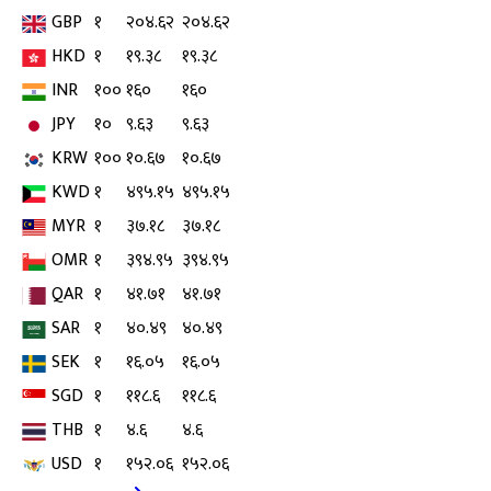
GBP
१
२०४.६२
२०४.६२
HKD
१
१९.३८
१९.३८
INR
१००
१६०
१६०
JPY
१०
९.६३
९.६३
KRW
१००
१०.६७
१०.६७
KWD
१
४९५.१५
४९५.१५
MYR
१
३७.१८
३७.१८
OMR
१
३९४.९५
३९४.९५
QAR
१
४१.७१
४१.७१
SAR
१
४०.४९
४०.४९
SEK
१
१६.०५
१६.०५
SGD
१
११८.६
११८.६
THB
१
४.६
४.६
USD
१
१५२.०६
१५२.०६