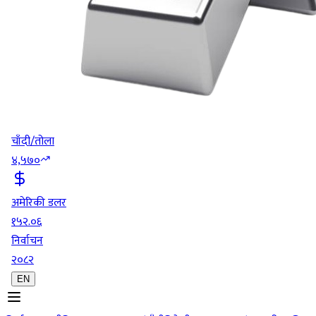
चाँदी/तोला
४,५७०
अमेरिकी डलर
१५२.०६
निर्वाचन
२०८२
EN