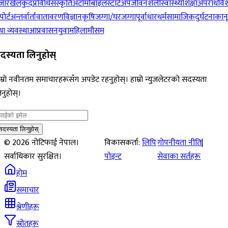
जार
खेलकुद
प्रविधि
संस्कृति
अटोमोबाइल
स्टार्टअप
जीवनशैली
स्वास्थ्य
शिक्षा
अपराध
विश
पोर्ट
अन्तर्वार्ता
वातावरण
विज्ञान
कृषि
जग्गा/घरजग्गा
पूर्वाधार
धर्म
सामाजिक
दुर्घटना
कान
ा व्यवस्था
आप्रवासन
युवा
महिला
मौसम
दस्यता लिनुहोस्
म्रो नवीनतम समाचारहरूसँग अपडेट रहनुहोस्। हाम्रो न्युजलेटरको सदस्यता
नुहोस्।
सदस्यता लिनुहोस्
©
2026
नोटिफाई नेपाल।
विकासकर्ता:
लिपि
गोपनीयता नीति
|
सर्वाधिकार सुरक्षित।
पोइन्ट
सेवाका सर्तहरू
होम
समाचार
श्रेणीहरू
स्रोतहरू