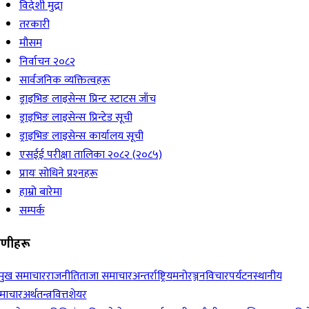
विदेशी मुद्रा
तरकारी
मौसम
निर्वाचन २०८२
सार्वजनिक व्यक्तित्वहरू
ड्राइभिङ लाइसेन्स प्रिन्ट स्टाटस जाँच
ड्राइभिङ लाइसेन्स प्रिन्टेड सूची
ड्राइभिङ लाइसेन्स कार्यालय सूची
एसईई परीक्षा तालिका २०८२ (२०८५)
प्रायः सोधिने प्रश्‍नहरू
हाम्रो बारेमा
सम्पर्क
रेणीहरू
रमुख समाचार
राजनीति
ताजा समाचार
अन्तर्राष्ट्रिय
मनोरञ्जन
विचार
पर्यटन
स्थानीय
माचार
अर्थतन्त्र
वित्त
शेयर