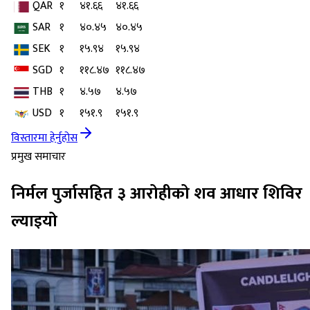
QAR
१
४१.६६
४१.६६
SAR
१
४०.४५
४०.४५
SEK
१
१५.९४
१५.९४
SGD
१
११८.४७
११८.४७
THB
१
४.५७
४.५७
USD
१
१५१.९
१५१.९
विस्तारमा हेर्नुहोस
प्रमुख समाचार
निर्मल पुर्जासहित ३ आरोहीको शव आधार शिविर
ल्याइयो