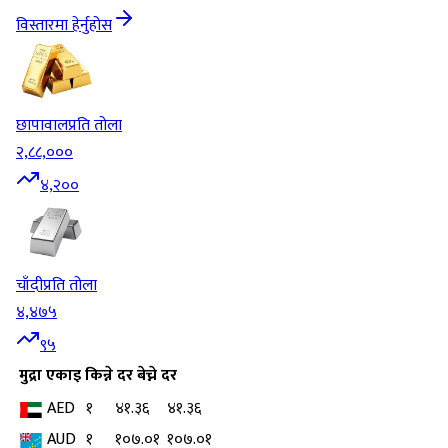
विस्तारमा हेर्नुहोस
छापावाल
प्रति तोला
२,८८,०००
४,२००
चाँदी
प्रति तोला
४,४७५
९५
मुद्रा
एकाइ
किन्ने दर
बेच्ने दर
AED
१
४१.३६
४१.३६
AUD
१
१०७.०१
१०७.०१