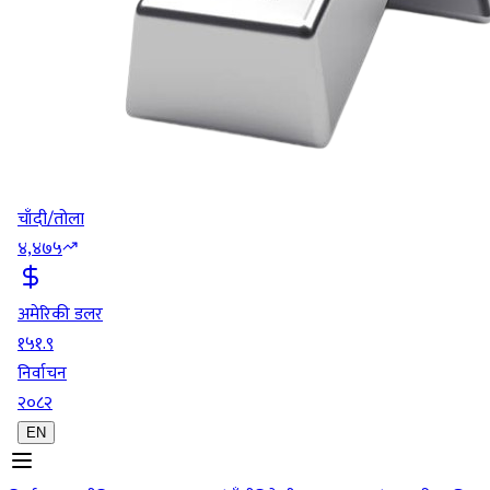
चाँदी/तोला
४,४७५
अमेरिकी डलर
१५१.९
निर्वाचन
२०८२
EN