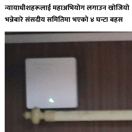
न्यायाधीशहरूलाई महाअभियोग लगाउन खोजियो
भन्नेबारे संसदीय समितिमा भएको ४ घन्टा बहस