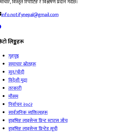
ाचार, विस्तृत रिपोर्टिङ र विश्लेषण प्रदान गर्दछ।
info.notifynepal@gmail.com
िटो लिङ्कहरू
गृहपृष्ठ
समाचार स्रोतहरू
सुन/चाँदी
विदेशी मुद्रा
तरकारी
मौसम
निर्वाचन २०८२
सार्वजनिक व्यक्तित्वहरू
ड्राइभिङ लाइसेन्स प्रिन्ट स्टाटस जाँच
ड्राइभिङ लाइसेन्स प्रिन्टेड सूची