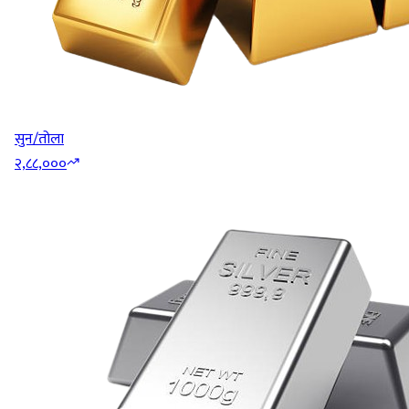
सुन/तोला
२,८८,०००