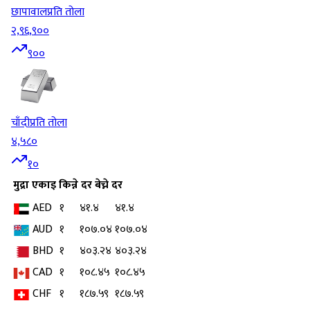
छापावाल
प्रति तोला
२,९६,९००
९००
चाँदी
प्रति तोला
४,५८०
१०
मुद्रा
एकाइ
किन्ने दर
बेच्ने दर
AED
१
४१.४
४१.४
AUD
१
१०७.०४
१०७.०४
BHD
१
४०३.२४
४०३.२४
CAD
१
१०८.४५
१०८.४५
CHF
१
१८७.५९
१८७.५९