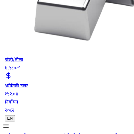
चाँदी/तोला
४,५८०
अमेरिकी डलर
१५२.०४
निर्वाचन
२०८२
EN