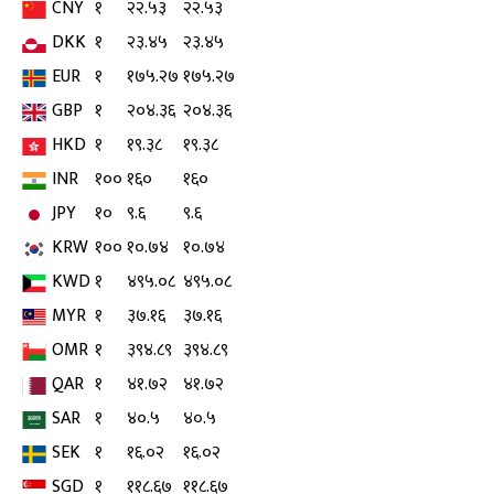
CNY
१
२२.५३
२२.५३
DKK
१
२३.४५
२३.४५
EUR
१
१७५.२७
१७५.२७
GBP
१
२०४.३६
२०४.३६
HKD
१
१९.३८
१९.३८
INR
१००
१६०
१६०
JPY
१०
९.६
९.६
KRW
१००
१०.७४
१०.७४
KWD
१
४९५.०८
४९५.०८
MYR
१
३७.१६
३७.१६
OMR
१
३९४.८९
३९४.८९
QAR
१
४१.७२
४१.७२
SAR
१
४०.५
४०.५
SEK
१
१६.०२
१६.०२
SGD
१
११८.६७
११८.६७