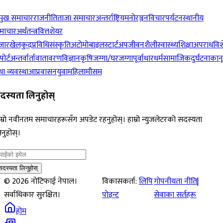
रमुख समाचार
राजनीति
ताजा समाचार
अन्तर्राष्ट्रिय
मनोरञ्जन
विचार
पर्यटन
स्थानीय
माचार
अर्थतन्त्र
वित्त
शेयर
जार
खेलकुद
प्रविधि
संस्कृति
अटोमोबाइल
स्टार्टअप
जीवनशैली
स्वास्थ्य
शिक्षा
अपराध
विश
पोर्ट
अन्तर्वार्ता
वातावरण
विज्ञान
कृषि
जग्गा/घरजग्गा
पूर्वाधार
धर्म
सामाजिक
दुर्घटना
कान
ा व्यवस्था
आप्रवासन
युवा
महिला
मौसम
दस्यता लिनुहोस्
म्रो नवीनतम समाचारहरूसँग अपडेट रहनुहोस्। हाम्रो न्युजलेटरको सदस्यता
नुहोस्।
सदस्यता लिनुहोस्
©
2026
नोटिफाई नेपाल।
विकासकर्ता:
लिपि
गोपनीयता नीति
|
सर्वाधिकार सुरक्षित।
पोइन्ट
सेवाका सर्तहरू
होम