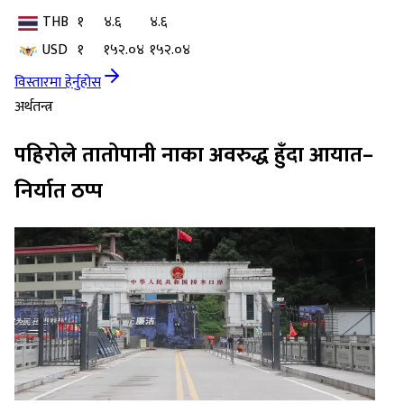
THB
१
४.६
४.६
USD
१
१५२.०४
१५२.०४
विस्तारमा हेर्नुहोस
अर्थतन्त्र
पहिरोले तातोपानी नाका अवरुद्ध हुँदा आयात–
निर्यात ठप्प