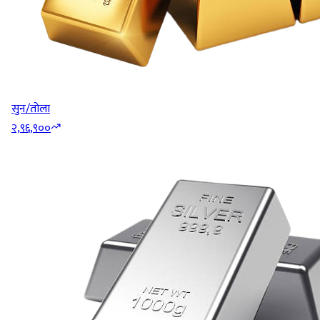
सुन/तोला
२,९६,९००