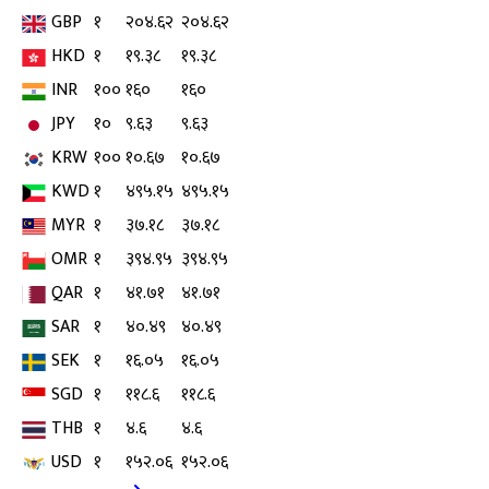
GBP
१
२०४.६२
२०४.६२
HKD
१
१९.३८
१९.३८
INR
१००
१६०
१६०
JPY
१०
९.६३
९.६३
KRW
१००
१०.६७
१०.६७
KWD
१
४९५.१५
४९५.१५
MYR
१
३७.१८
३७.१८
OMR
१
३९४.९५
३९४.९५
QAR
१
४१.७१
४१.७१
SAR
१
४०.४९
४०.४९
SEK
१
१६.०५
१६.०५
SGD
१
११८.६
११८.६
THB
१
४.६
४.६
USD
१
१५२.०६
१५२.०६