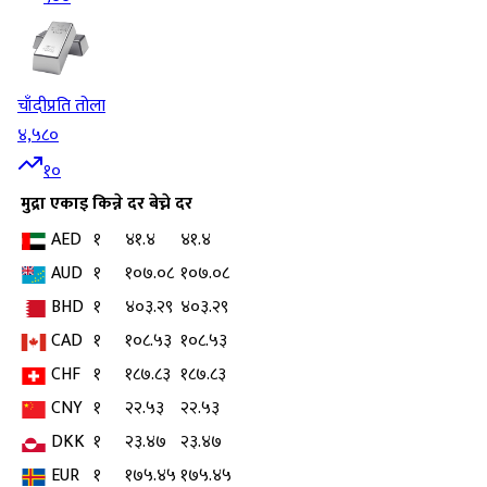
चाँदी
प्रति तोला
४,५८०
१०
मुद्रा
एकाइ
किन्ने दर
बेच्ने दर
AED
१
४१.४
४१.४
AUD
१
१०७.०८
१०७.०८
BHD
१
४०३.२९
४०३.२९
CAD
१
१०८.५३
१०८.५३
CHF
१
१८७.८३
१८७.८३
CNY
१
२२.५३
२२.५३
DKK
१
२३.४७
२३.४७
EUR
१
१७५.४५
१७५.४५