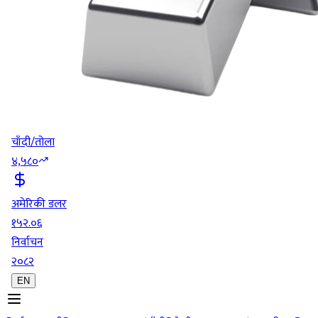
चाँदी/तोला
४,५८०
अमेरिकी डलर
१५२.०६
निर्वाचन
२०८२
EN