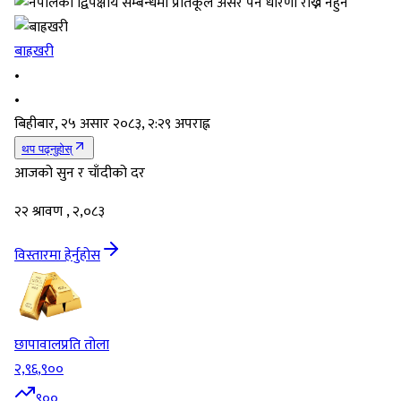
बाह्रखरी
•
•
बिहीबार, २५ असार २०८३, २:२९ अपराह्न
थप पढ्नुहोस्
आजको सुन र चाँदीको दर
२२ श्रावण , २,०८३
विस्तारमा हेर्नुहोस
छापावाल
प्रति तोला
२,९६,९००
९००