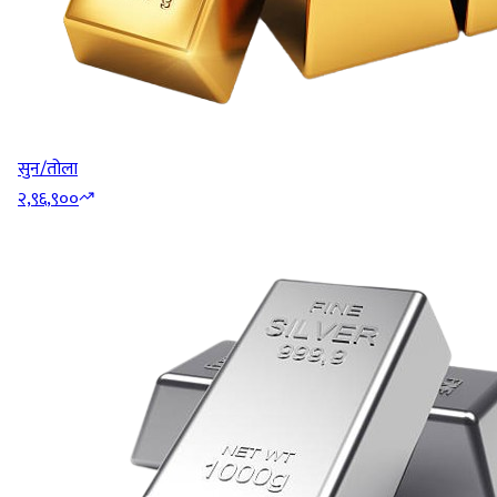
सुन/तोला
२,९६,९००