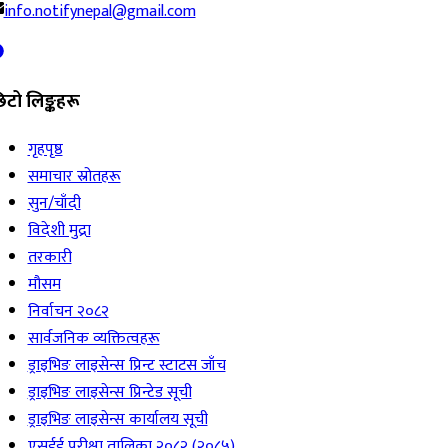
info.notifynepal@gmail.com
िटो लिङ्कहरू
गृहपृष्ठ
समाचार स्रोतहरू
सुन/चाँदी
विदेशी मुद्रा
तरकारी
मौसम
निर्वाचन २०८२
सार्वजनिक व्यक्तित्वहरू
ड्राइभिङ लाइसेन्स प्रिन्ट स्टाटस जाँच
ड्राइभिङ लाइसेन्स प्रिन्टेड सूची
ड्राइभिङ लाइसेन्स कार्यालय सूची
एसईई परीक्षा तालिका २०८२ (२०८५)