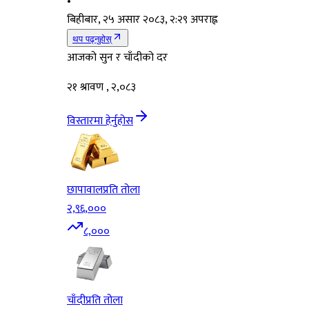
•
बिहीबार, २५ असार २०८३, २:२९ अपराह्न
थप पढ्नुहोस्
आजको सुन र चाँदीको दर
२१ श्रावण , २,०८३
विस्तारमा हेर्नुहोस
छापावाल
प्रति तोला
२,९६,०००
८,०००
चाँदी
प्रति तोला