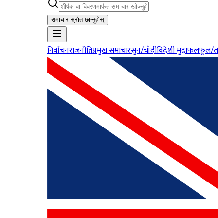
समाचार स्रोत छान्नुहोस्
निर्वाचन
राजनीति
प्रमुख समाचार
सुन/चाँदी
विदेशी मुद्रा
फलफूल/त