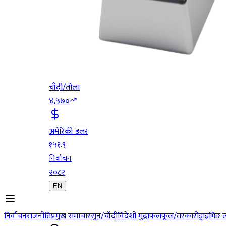
चाँदी/तोला
४,५७०
अमेरिकी डलर
१५१.९
निर्वाचन
२०८२
EN
निर्वाचन
राजनीति
प्रमुख समाचार
सुन/चाँदी
विदेशी मुद्रा
फलफूल/तरकारी
ड्राइभिङ 