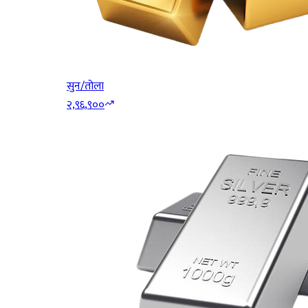
सुन/तोला
२,९६,९००