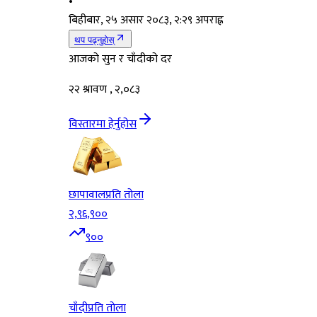
•
बिहीबार, २५ असार २०८३, २:२९ अपराह्न
थप पढ्नुहोस्
आजको सुन र चाँदीको दर
२२ श्रावण , २,०८३
विस्तारमा हेर्नुहोस
छापावाल
प्रति तोला
२,९६,९००
९००
चाँदी
प्रति तोला