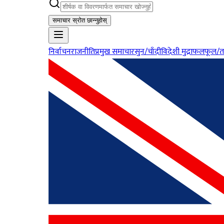
समाचार स्रोत छान्नुहोस्
निर्वाचन
राजनीति
प्रमुख समाचार
सुन/चाँदी
विदेशी मुद्रा
फलफूल/त