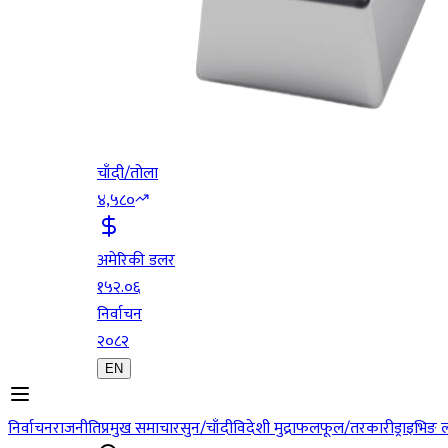
चाँदी/तोला
४,५८०
अमेरिकी डलर
१५२.०६
निर्वाचन
२०८२
EN
निर्वाचन
राजनीति
प्रमुख समाचार
सुन/चाँदी
विदेशी मुद्रा
फलफूल/तरकारी
ड्राइभिङ 