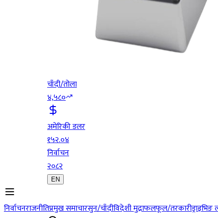
चाँदी/तोला
४,५८०
अमेरिकी डलर
१५२.०४
निर्वाचन
२०८२
EN
निर्वाचन
राजनीति
प्रमुख समाचार
सुन/चाँदी
विदेशी मुद्रा
फलफूल/तरकारी
ड्राइभिङ 