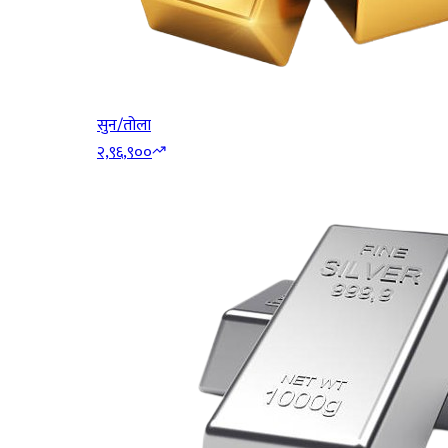
सुन/तोला
२,९६,९००