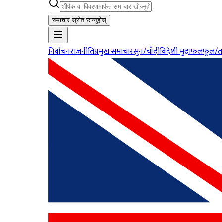
समाचार स्रोत छान्नुहोस्
निर्वाचन
राजनीति
प्रमुख समाचार
सुन/चाँदी
विदेशी मुद्रा
फलफूल/त