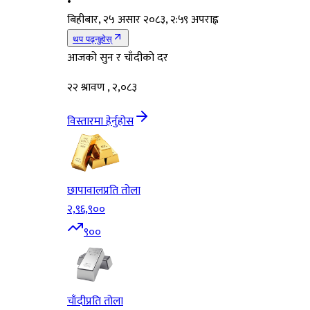
•
बिहीबार, २५ असार २०८३, २:५९ अपराह्न
थप पढ्नुहोस्
आजको सुन र चाँदीको दर
२२ श्रावण , २,०८३
विस्तारमा हेर्नुहोस
छापावाल
प्रति तोला
२,९६,९००
९००
चाँदी
प्रति तोला