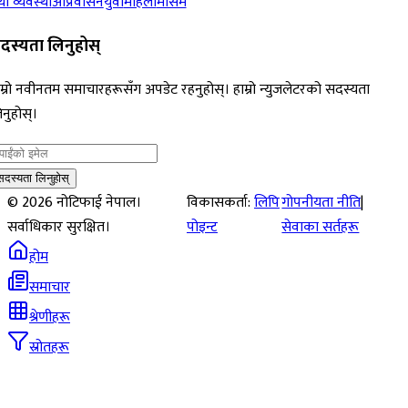
ा व्यवस्था
आप्रवासन
युवा
महिला
मौसम
दस्यता लिनुहोस्
म्रो नवीनतम समाचारहरूसँग अपडेट रहनुहोस्। हाम्रो न्युजलेटरको सदस्यता
नुहोस्।
सदस्यता लिनुहोस्
©
2026
नोटिफाई नेपाल।
विकासकर्ता:
लिपि
गोपनीयता नीति
|
सर्वाधिकार सुरक्षित।
पोइन्ट
सेवाका सर्तहरू
होम
समाचार
श्रेणीहरू
स्रोतहरू