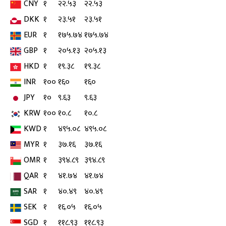
CNY
१
२२.५३
२२.५३
DKK
१
२३.५१
२३.५१
EUR
१
१७५.७४
१७५.७४
GBP
१
२०५.१३
२०५.१३
HKD
१
१९.३८
१९.३८
INR
१००
१६०
१६०
JPY
१०
९.६३
९.६३
KRW
१००
१०.८
१०.८
KWD
१
४९५.०८
४९५.०८
MYR
१
३७.१६
३७.१६
OMR
१
३९४.८९
३९४.८९
QAR
१
४१.७४
४१.७४
SAR
१
४०.४९
४०.४९
SEK
१
१६.०५
१६.०५
SGD
१
११८.९३
११८.९३