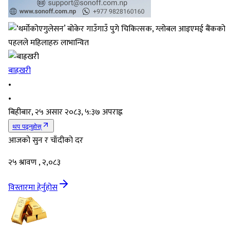
बाह्रखरी
•
•
बिहीबार, २५ असार २०८३, ५:३७ अपराह्न
थप पढ्नुहोस्
आजको सुन र चाँदीको दर
२५ श्रावण , २,०८३
विस्तारमा हेर्नुहोस