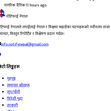
नागरिक दैनिक
·
11 hours ago
नोटिफाई नेपाल
ोटिफाई नेपालले तपाईंलाई नेपाल र विश्वभर भइरहेका घटनाहरूको नवीनतम ताजा
ाचार, विस्तृत रिपोर्टिङ र विश्लेषण प्रदान गर्दछ।
info.notifynepal@gmail.com
िटो लिङ्कहरू
गृहपृष्ठ
समाचार स्रोतहरू
सुन/चाँदी
विदेशी मुद्रा
तरकारी