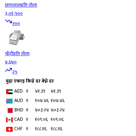
छापावाल
प्रति तोला
३,०१,५००
२००
चाँदी
प्रति तोला
४,६७०
२५
मुद्रा
एकाइ
किन्ने दर
बेच्ने दर
AED
१
४१.३९
४१.३९
AUD
१
१०७.४६
१०७.४६
BHD
१
४०३.२४
४०३.२४
CAD
१
१०९.०६
१०९.०६
CHF
१
१८८.१६
१८८.१६