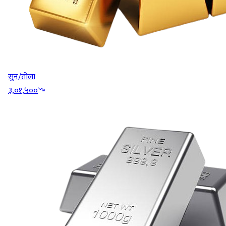
सुन/तोला
३,०१,५००