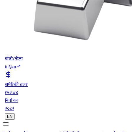
चाँदी/तोला
४,६७०
अमेरिकी डलर
१५२.०४
निर्वाचन
२०८२
EN