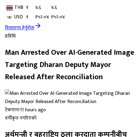
THB
१
४.६
४.६
USD
१
१५२.०४
१५२.०४
विस्तारमा हेर्नुहोस
प्रविधि
Man Arrested Over AI-Generated Image
Targeting Dharan Deputy Mayor
Released After Reconciliation
टेकपाना
·
11 hours ago
वर्गीकृत नगरिएको
अर्थमन्त्री र बहुराष्ट्रिय ठूला करदाता कम्पनीबीच