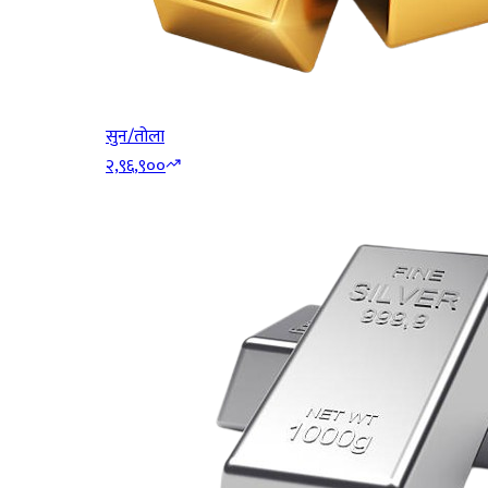
सुन/तोला
२,९६,९००