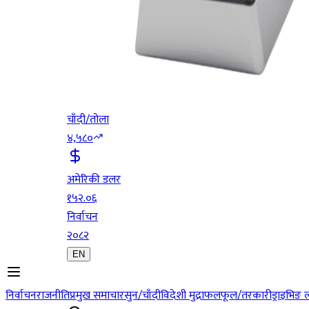
चाँदी/तोला
४,५८०
अमेरिकी डलर
१५२.०६
निर्वाचन
२०८२
EN
निर्वाचन
राजनीति
प्रमुख समाचार
सुन/चाँदी
विदेशी मुद्रा
फलफूल/तरकारी
ड्राइभिङ 