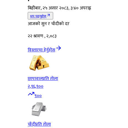
•
बिहीबार, २५ असार २०८३, ३:४० अपराह्न
थप पढ्नुहोस्
आजको सुन र चाँदीको दर
२२ श्रावण , २,०८३
विस्तारमा हेर्नुहोस
छापावाल
प्रति तोला
२,९६,९००
९००
चाँदी
प्रति तोला