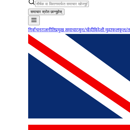
समाचार स्रोत छान्नुहोस्
निर्वाचन
राजनीति
प्रमुख समाचार
सुन/चाँदी
विदेशी मुद्रा
फलफूल/त