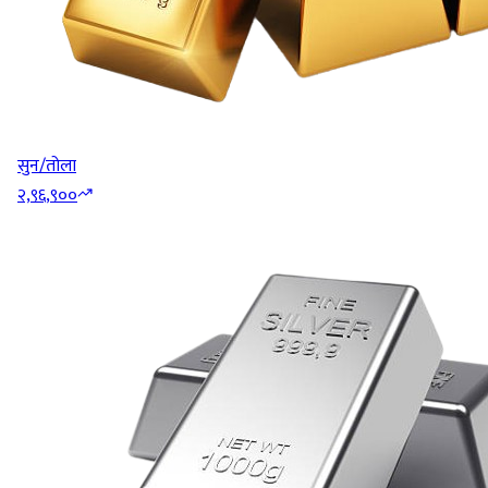
सुन/तोला
२,९६,९००