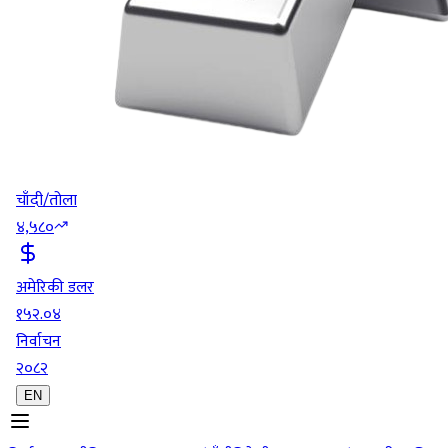
चाँदी/तोला
४,५८०
अमेरिकी डलर
१५२.०४
निर्वाचन
२०८२
EN