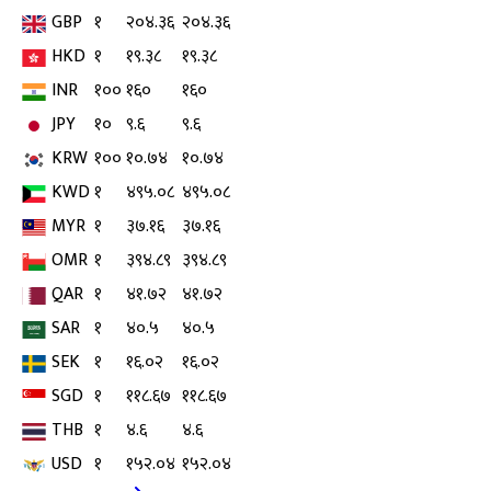
GBP
१
२०४.३६
२०४.३६
HKD
१
१९.३८
१९.३८
INR
१००
१६०
१६०
JPY
१०
९.६
९.६
KRW
१००
१०.७४
१०.७४
KWD
१
४९५.०८
४९५.०८
MYR
१
३७.१६
३७.१६
OMR
१
३९४.८९
३९४.८९
QAR
१
४१.७२
४१.७२
SAR
१
४०.५
४०.५
SEK
१
१६.०२
१६.०२
SGD
१
११८.६७
११८.६७
THB
१
४.६
४.६
USD
१
१५२.०४
१५२.०४