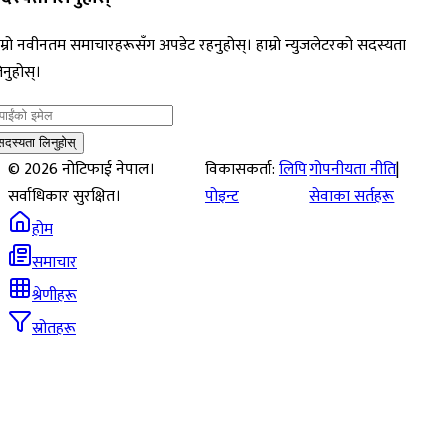
म्रो नवीनतम समाचारहरूसँग अपडेट रहनुहोस्। हाम्रो न्युजलेटरको सदस्यता
नुहोस्।
सदस्यता लिनुहोस्
©
2026
नोटिफाई नेपाल।
विकासकर्ता:
लिपि
गोपनीयता नीति
|
सर्वाधिकार सुरक्षित।
पोइन्ट
सेवाका सर्तहरू
होम
समाचार
श्रेणीहरू
स्रोतहरू