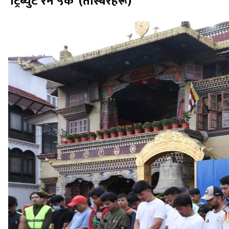
'ट्रिब्युट रन ५के' (तस्बिरहरू)