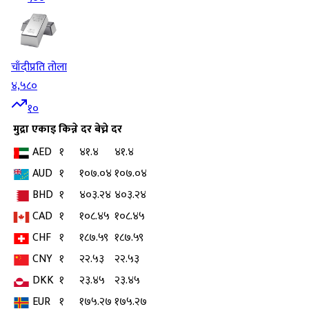
चाँदी
प्रति तोला
४,५८०
१०
मुद्रा
एकाइ
किन्ने दर
बेच्ने दर
AED
१
४१.४
४१.४
AUD
१
१०७.०४
१०७.०४
BHD
१
४०३.२४
४०३.२४
CAD
१
१०८.४५
१०८.४५
CHF
१
१८७.५९
१८७.५९
CNY
१
२२.५३
२२.५३
DKK
१
२३.४५
२३.४५
EUR
१
१७५.२७
१७५.२७