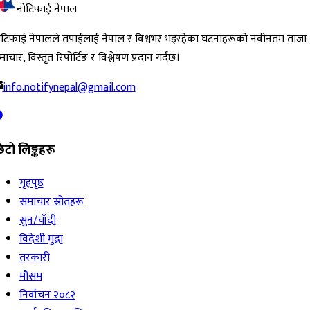
नोटिफाई नेपाल
ोटिफाई नेपालले तपाईंलाई नेपाल र विश्वभर भइरहेका घटनाहरूको नवीनतम ताजा
ाचार, विस्तृत रिपोर्टिङ र विश्लेषण प्रदान गर्दछ।
info.notifynepal@gmail.com
िटो लिङ्कहरू
गृहपृष्ठ
समाचार स्रोतहरू
सुन/चाँदी
विदेशी मुद्रा
तरकारी
मौसम
निर्वाचन २०८२