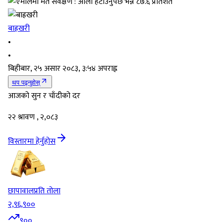
बाह्रखरी
•
•
बिहीबार, २५ असार २०८३, ३:५४ अपराह्न
थप पढ्नुहोस्
आजको सुन र चाँदीको दर
२२ श्रावण , २,०८३
विस्तारमा हेर्नुहोस
छापावाल
प्रति तोला
२,९६,९००
९००