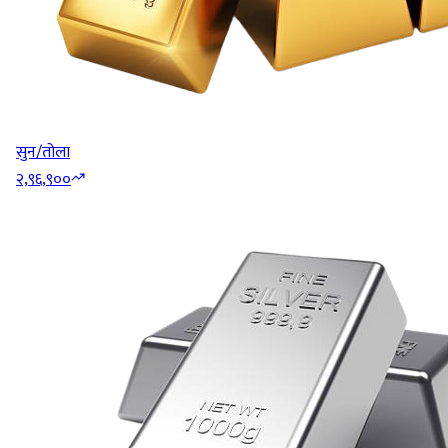
सुन/तोला
२,९६,९००