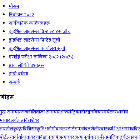
मौसम
निर्वाचन २०८२
सार्वजनिक व्यक्तित्वहरू
ड्राइभिङ लाइसेन्स प्रिन्ट स्टाटस जाँच
ड्राइभिङ लाइसेन्स प्रिन्टेड सूची
ड्राइभिङ लाइसेन्स कार्यालय सूची
एसईई परीक्षा तालिका २०८२ (२०८५)
प्रायः सोधिने प्रश्‍नहरू
हाम्रो बारेमा
सम्पर्क
रेणीहरू
रमुख समाचार
राजनीति
ताजा समाचार
अन्तर्राष्ट्रिय
मनोरञ्जन
विचार
पर्यटन
स्थानीय
माचार
अर्थतन्त्र
वित्त
शेयर
जार
खेलकुद
प्रविधि
संस्कृति
अटोमोबाइल
स्टार्टअप
जीवनशैली
स्वास्थ्य
शिक्षा
अपराध
विश
पोर्ट
अन्तर्वार्ता
वातावरण
विज्ञान
कृषि
जग्गा/घरजग्गा
पूर्वाधार
धर्म
सामाजिक
दुर्घटना
कान