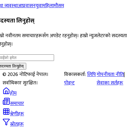
ा व्यवस्था
आप्रवासन
युवा
महिला
मौसम
दस्यता लिनुहोस्
म्रो नवीनतम समाचारहरूसँग अपडेट रहनुहोस्। हाम्रो न्युजलेटरको सदस्यता
नुहोस्।
सदस्यता लिनुहोस्
©
2026
नोटिफाई नेपाल।
विकासकर्ता:
लिपि
गोपनीयता नीति
|
सर्वाधिकार सुरक्षित।
पोइन्ट
सेवाका सर्तहरू
होम
समाचार
श्रेणीहरू
स्रोतहरू