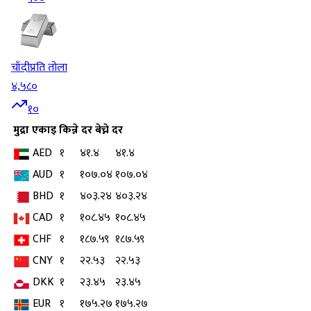
चाँदी
प्रति तोला
४,५८०
१०
मुद्रा
एकाइ
किन्ने दर
बेच्ने दर
AED
१
४१.४
४१.४
AUD
१
१०७.०४
१०७.०४
BHD
१
४०३.२४
४०३.२४
CAD
१
१०८.४५
१०८.४५
CHF
१
१८७.५९
१८७.५९
CNY
१
२२.५३
२२.५३
DKK
१
२३.४५
२३.४५
EUR
१
१७५.२७
१७५.२७