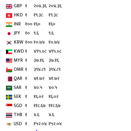
GBP
१
२०४.३६
२०४.३६
HKD
१
१९.३८
१९.३८
INR
१००
१६०
१६०
JPY
१०
९.६
९.६
KRW
१००
१०.७४
१०.७४
KWD
१
४९५.०८
४९५.०८
MYR
१
३७.१६
३७.१६
OMR
१
३९४.८९
३९४.८९
QAR
१
४१.७२
४१.७२
SAR
१
४०.५
४०.५
SEK
१
१६.०२
१६.०२
SGD
१
११८.६७
११८.६७
THB
१
४.६
४.६
USD
१
१५२.०४
१५२.०४