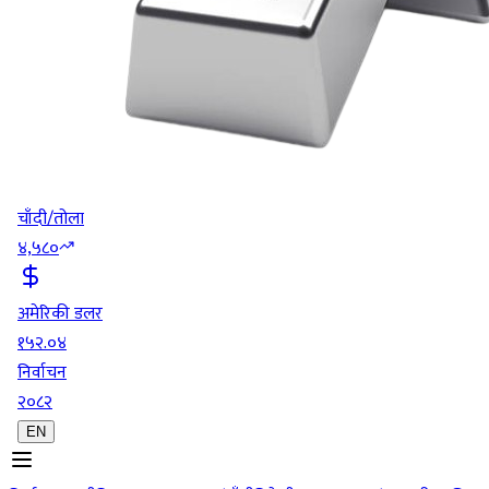
चाँदी/तोला
४,५८०
अमेरिकी डलर
१५२.०४
निर्वाचन
२०८२
EN