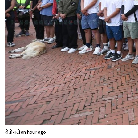
सेतोपाटी
·
an hour ago