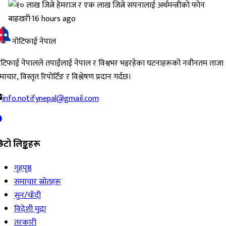
बाह्रखरी
·
16 hours ago
नोटिफाई नेपाल
ोटिफाई नेपालले तपाईंलाई नेपाल र विश्वभर भइरहेका घटनाहरूको नवीनतम ताजा
ाचार, विस्तृत रिपोर्टिङ र विश्लेषण प्रदान गर्दछ।
info.notifynepal@gmail.com
िटो लिङ्कहरू
गृहपृष्ठ
समाचार स्रोतहरू
सुन/चाँदी
विदेशी मुद्रा
तरकारी