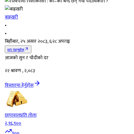
बाह्रखरी
•
•
बिहीबार, २५ असार २०८३, ६:२८ अपराह्न
थप पढ्नुहोस्
आजको सुन र चाँदीको दर
२२ श्रावण , २,०८३
विस्तारमा हेर्नुहोस
छापावाल
प्रति तोला
२,९६,९००
९००