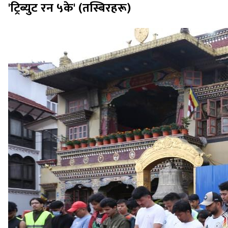
'ट्रिब्युट रन ५के' (तस्बिरहरू)