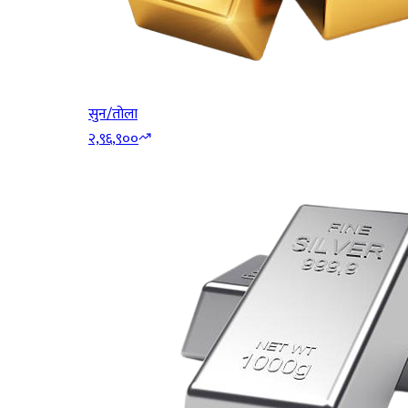
सुन/तोला
२,९६,९००