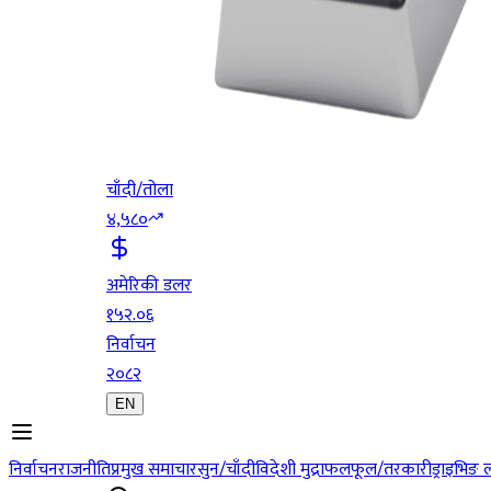
चाँदी/तोला
४,५८०
अमेरिकी डलर
१५२.०६
निर्वाचन
२०८२
EN
निर्वाचन
राजनीति
प्रमुख समाचार
सुन/चाँदी
विदेशी मुद्रा
फलफूल/तरकारी
ड्राइभिङ 