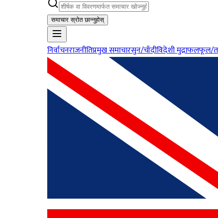
समाचार स्रोत छान्नुहोस्
निर्वाचन
राजनीति
प्रमुख समाचार
सुन/चाँदी
विदेशी मुद्रा
फलफूल/त