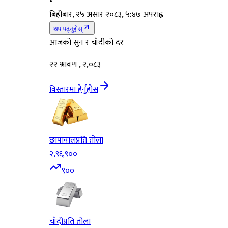
•
बिहीबार, २५ असार २०८३, ५:४७ अपराह्न
थप पढ्नुहोस्
आजको सुन र चाँदीको दर
२२ श्रावण , २,०८३
विस्तारमा हेर्नुहोस
छापावाल
प्रति तोला
२,९६,९००
९००
चाँदी
प्रति तोला