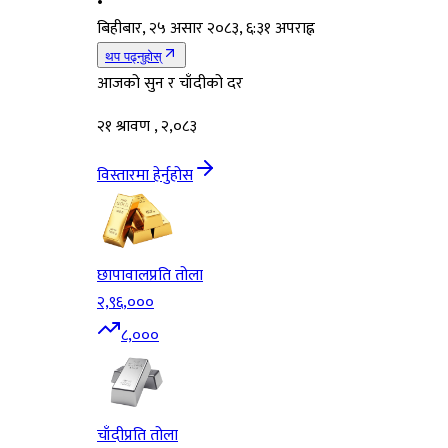
•
बिहीबार, २५ असार २०८३, ६:३१ अपराह्न
थप पढ्नुहोस्
आजको सुन र चाँदीको दर
२१ श्रावण , २,०८३
विस्तारमा हेर्नुहोस
छापावाल
प्रति तोला
२,९६,०००
८,०००
चाँदी
प्रति तोला