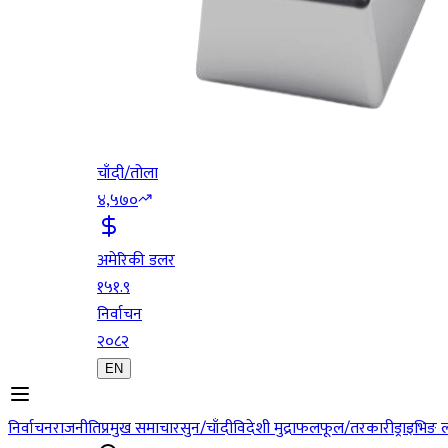
चाँदी/तोला
४,५७०
अमेरिकी डलर
१५१.९
निर्वाचन
२०८२
EN
निर्वाचन
राजनीति
प्रमुख समाचार
सुन/चाँदी
विदेशी मुद्रा
फलफूल/तरकारी
ड्राइभिङ 