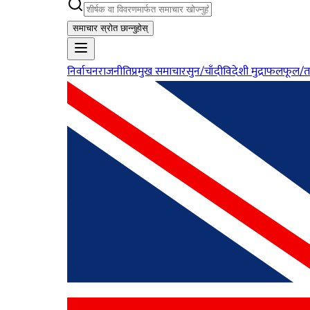
समाचार स्रोत छान्नुहोस्
निर्वाचन
राजनीति
प्रमुख समाचार
सुन/चाँदी
विदेशी मुद्रा
फलफूल/त