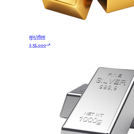
सुन/तोला
२,९६,०००