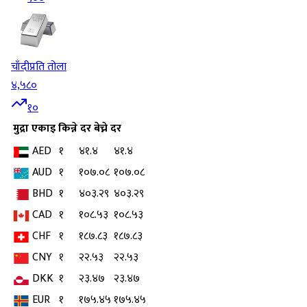
चाँदी
प्रति तोला
४,५८०
१०
मुद्रा
एकाइ
किन्ने दर
बेच्ने दर
AED
१
४१.४
४१.४
AUD
१
१०७.०८
१०७.०८
BHD
१
४०३.२९
४०३.२९
CAD
१
१०८.५३
१०८.५३
CHF
१
१८७.८३
१८७.८३
CNY
१
२२.५३
२२.५३
DKK
१
२३.४७
२३.४७
EUR
१
१७५.४५
१७५.४५