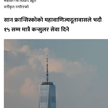
बाह्रखरी
·
16 hours ago
वर्गीकृत नगरिएको
सान फ्रान्सिस्कोको महावाणिज्यदूतावासले भदौ
१५ सम्म मात्रै कन्सुलर सेवा दिने