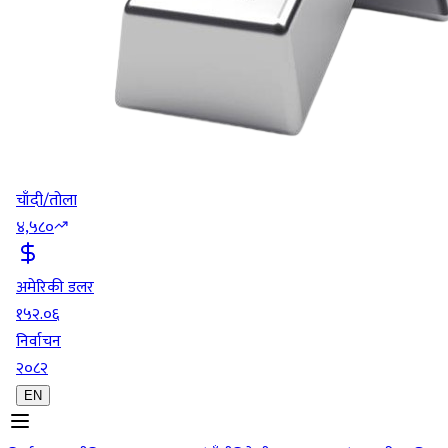
चाँदी/तोला
४,५८०
अमेरिकी डलर
१५२.०६
निर्वाचन
२०८२
EN