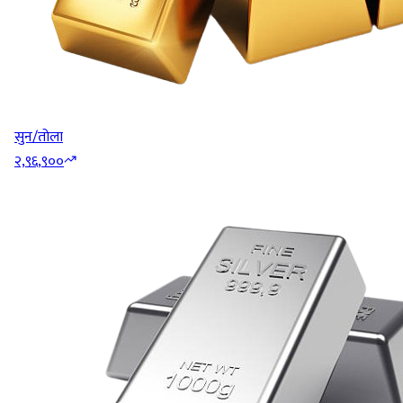
सुन/तोला
२,९६,९००