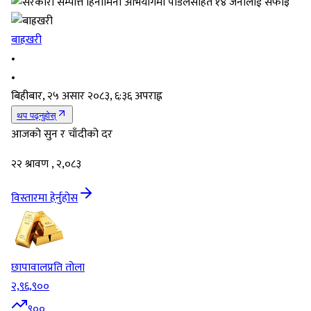
बाह्रखरी
•
•
बिहीबार, २५ असार २०८३, ६:३६ अपराह्न
थप पढ्नुहोस्
आजको सुन र चाँदीको दर
२२ श्रावण , २,०८३
विस्तारमा हेर्नुहोस
छापावाल
प्रति तोला
२,९६,९००
९००