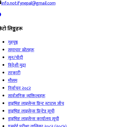
info.notifynepal@gmail.com
िटो लिङ्कहरू
गृहपृष्ठ
समाचार स्रोतहरू
सुन/चाँदी
विदेशी मुद्रा
तरकारी
मौसम
निर्वाचन २०८२
सार्वजनिक व्यक्तित्वहरू
ड्राइभिङ लाइसेन्स प्रिन्ट स्टाटस जाँच
ड्राइभिङ लाइसेन्स प्रिन्टेड सूची
ड्राइभिङ लाइसेन्स कार्यालय सूची
एसईई परीक्षा तालिका २०८२ (२०८५)