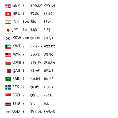
GBP
१
२०४.६२
२०४.६२
HKD
१
१९.३८
१९.३८
INR
१००
१६०
१६०
JPY
१०
९.६३
९.६३
KRW
१००
१०.६७
१०.६७
KWD
१
४९५.१५
४९५.१५
MYR
१
३७.१८
३७.१८
OMR
१
३९४.९५
३९४.९५
QAR
१
४१.७१
४१.७१
SAR
१
४०.४९
४०.४९
SEK
१
१६.०५
१६.०५
SGD
१
११८.६
११८.६
THB
१
४.६
४.६
USD
१
१५२.०६
१५२.०६