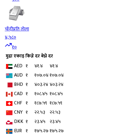
चाँदी
प्रति तोला
४,५८०
१०
मुद्रा
एकाइ
किन्ने दर
बेच्ने दर
AED
१
४१.४
४१.४
AUD
१
१०७.०४
१०७.०४
BHD
१
४०३.२४
४०३.२४
CAD
१
१०८.४५
१०८.४५
CHF
१
१८७.५९
१८७.५९
CNY
१
२२.५३
२२.५३
DKK
१
२३.४५
२३.४५
EUR
१
१७५.२७
१७५.२७