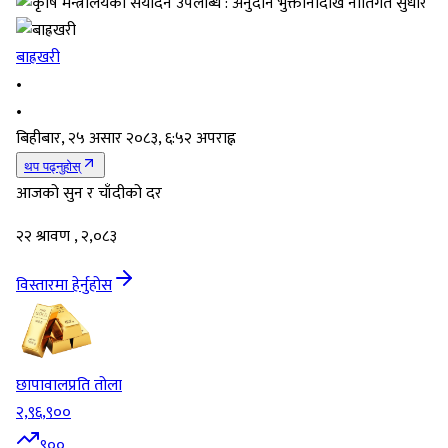
बाह्रखरी
•
•
बिहीबार, २५ असार २०८३, ६:५२ अपराह्न
थप पढ्नुहोस्
आजको सुन र चाँदीको दर
२२ श्रावण , २,०८३
विस्तारमा हेर्नुहोस
छापावाल
प्रति तोला
२,९६,९००
९००