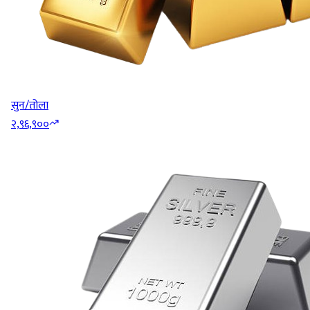
सुन/तोला
२,९६,९००