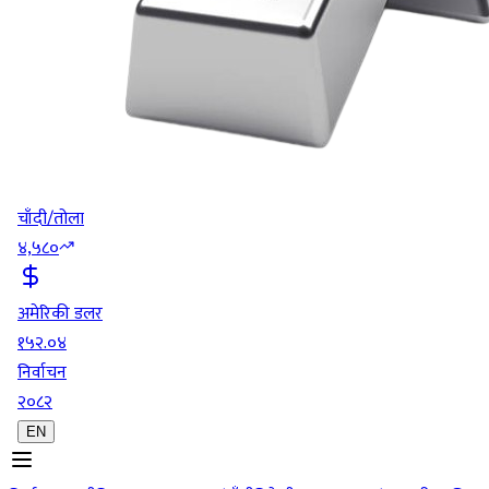
चाँदी/तोला
४,५८०
अमेरिकी डलर
१५२.०४
निर्वाचन
२०८२
EN