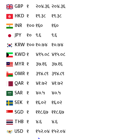
GBP
१
२०४.३६
२०४.३६
HKD
१
१९.३८
१९.३८
INR
१००
१६०
१६०
JPY
१०
९.६
९.६
KRW
१००
१०.७४
१०.७४
KWD
१
४९५.०८
४९५.०८
MYR
१
३७.१६
३७.१६
OMR
१
३९४.८९
३९४.८९
QAR
१
४१.७२
४१.७२
SAR
१
४०.५
४०.५
SEK
१
१६.०२
१६.०२
SGD
१
११८.६७
११८.६७
THB
१
४.६
४.६
USD
१
१५२.०४
१५२.०४