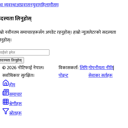
ा व्यवस्था
आप्रवासन
युवा
महिला
मौसम
दस्यता लिनुहोस्
म्रो नवीनतम समाचारहरूसँग अपडेट रहनुहोस्। हाम्रो न्युजलेटरको सदस्यता
नुहोस्।
सदस्यता लिनुहोस्
©
2026
नोटिफाई नेपाल।
विकासकर्ता:
लिपि
गोपनीयता नीति
|
सर्वाधिकार सुरक्षित।
पोइन्ट
सेवाका सर्तहरू
होम
समाचार
श्रेणीहरू
स्रोतहरू