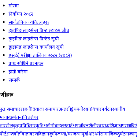
मौसम
निर्वाचन २०८२
सार्वजनिक व्यक्तित्वहरू
ड्राइभिङ लाइसेन्स प्रिन्ट स्टाटस जाँच
ड्राइभिङ लाइसेन्स प्रिन्टेड सूची
ड्राइभिङ लाइसेन्स कार्यालय सूची
एसईई परीक्षा तालिका २०८२ (२०८५)
प्रायः सोधिने प्रश्‍नहरू
हाम्रो बारेमा
सम्पर्क
रेणीहरू
रमुख समाचार
राजनीति
ताजा समाचार
अन्तर्राष्ट्रिय
मनोरञ्जन
विचार
पर्यटन
स्थानीय
माचार
अर्थतन्त्र
वित्त
शेयर
जार
खेलकुद
प्रविधि
संस्कृति
अटोमोबाइल
स्टार्टअप
जीवनशैली
स्वास्थ्य
शिक्षा
अपराध
विश
पोर्ट
अन्तर्वार्ता
वातावरण
विज्ञान
कृषि
जग्गा/घरजग्गा
पूर्वाधार
धर्म
सामाजिक
दुर्घटना
कान