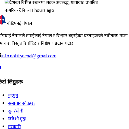
नागरिक दैनिक
·
11 hours ago
नोटिफाई नेपाल
ोटिफाई नेपालले तपाईंलाई नेपाल र विश्वभर भइरहेका घटनाहरूको नवीनतम ताजा
ाचार, विस्तृत रिपोर्टिङ र विश्लेषण प्रदान गर्दछ।
info.notifynepal@gmail.com
िटो लिङ्कहरू
गृहपृष्ठ
समाचार स्रोतहरू
सुन/चाँदी
विदेशी मुद्रा
तरकारी