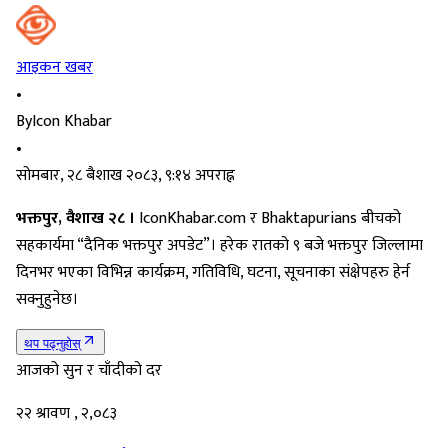
आइकन खबर
•
By
Icon Khabar
•
सोमबार, २८ बैशाख २०८३, ९:१४ अपराह्न
भक्तपुर, वैशाख २८ ।
IconKhabar.com र Bhaktapurians बीचको
सहकार्यमा “दैनिक भक्तपुर अपडेट”। हरेक रातको ९ बजे भक्तपुर जिल्लामा
दिनभर भएका विभिन्न कार्यक्रम, गतिविधि, घटना, सूचनाका संक्षेपहरु हेर्न
सक्नुहुनेछ।
थप पढ्नुहोस्
आजको सुन र चाँदीको दर
२२ श्रावण , २,०८३