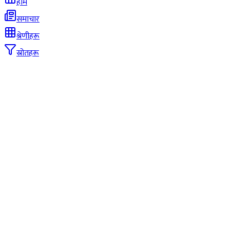
होम
समाचार
श्रेणीहरू
स्रोतहरू