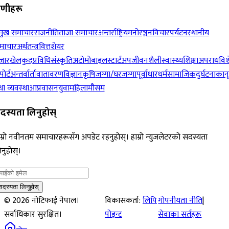
रेणीहरू
रमुख समाचार
राजनीति
ताजा समाचार
अन्तर्राष्ट्रिय
मनोरञ्जन
विचार
पर्यटन
स्थानीय
माचार
अर्थतन्त्र
वित्त
शेयर
जार
खेलकुद
प्रविधि
संस्कृति
अटोमोबाइल
स्टार्टअप
जीवनशैली
स्वास्थ्य
शिक्षा
अपराध
विश
पोर्ट
अन्तर्वार्ता
वातावरण
विज्ञान
कृषि
जग्गा/घरजग्गा
पूर्वाधार
धर्म
सामाजिक
दुर्घटना
कान
ा व्यवस्था
आप्रवासन
युवा
महिला
मौसम
दस्यता लिनुहोस्
म्रो नवीनतम समाचारहरूसँग अपडेट रहनुहोस्। हाम्रो न्युजलेटरको सदस्यता
नुहोस्।
सदस्यता लिनुहोस्
©
2026
नोटिफाई नेपाल।
विकासकर्ता:
लिपि
गोपनीयता नीति
|
सर्वाधिकार सुरक्षित।
पोइन्ट
सेवाका सर्तहरू