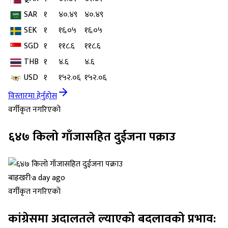
SAR
१
४०.४९
४०.४९
SEK
१
१६.०५
१६.०५
SGD
१
११८.६
११८.६
THB
१
४.६
४.६
USD
१
१५२.०६
१५२.०६
विस्तारमा हेर्नुहोस
वर्गीकृत नगरिएको
६४७ किलो गाँजासहित दुईजना पक्राउ
बाह्रखरी
·
a day ago
वर्गीकृत नगरिएको
कांग्रेसमा अदालतले ल्याएको बदलावको प्रभाव: