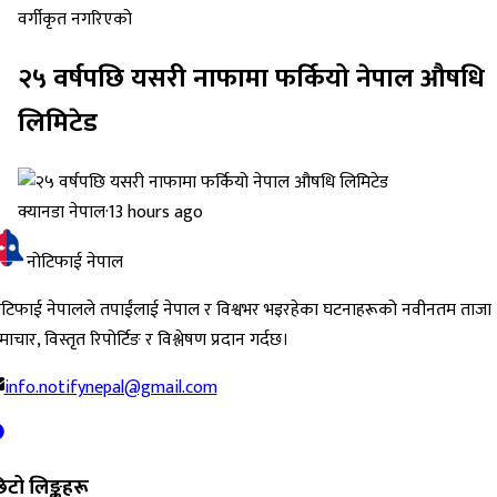
वर्गीकृत नगरिएको
२५ वर्षपछि यसरी नाफामा फर्कियो नेपाल औषधि
लिमिटेड
क्यानडा नेपाल
·
13 hours ago
नोटिफाई नेपाल
ोटिफाई नेपालले तपाईंलाई नेपाल र विश्वभर भइरहेका घटनाहरूको नवीनतम ताजा
ाचार, विस्तृत रिपोर्टिङ र विश्लेषण प्रदान गर्दछ।
info.notifynepal@gmail.com
िटो लिङ्कहरू