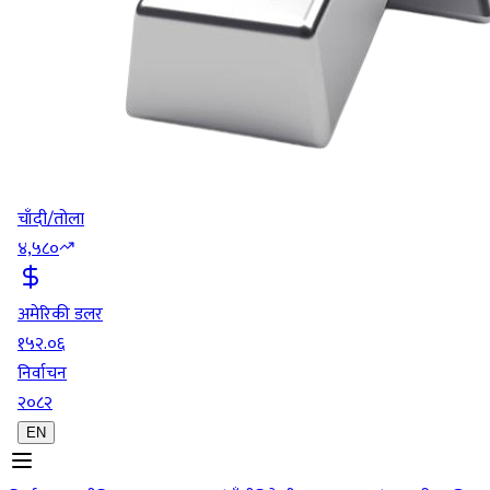
चाँदी/तोला
४,५८०
अमेरिकी डलर
१५२.०६
निर्वाचन
२०८२
EN