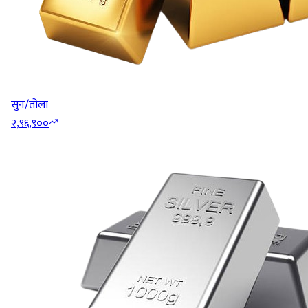
सुन/तोला
२,९६,९००