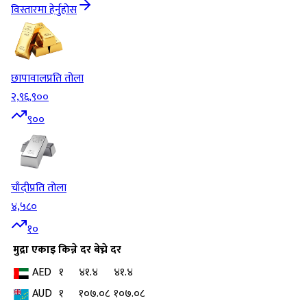
विस्तारमा हेर्नुहोस
छापावाल
प्रति तोला
२,९६,९००
९००
चाँदी
प्रति तोला
४,५८०
१०
मुद्रा
एकाइ
किन्ने दर
बेच्ने दर
AED
१
४१.४
४१.४
AUD
१
१०७.०८
१०७.०८