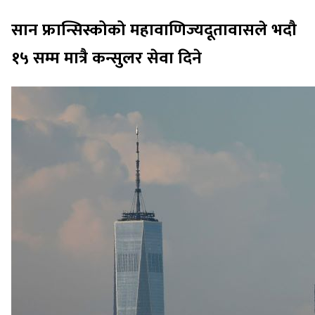
सान फ्रान्सिस्कोको महावाणिज्यदूतावासले भदौ
१५ सम्म मात्रै कन्सुलर सेवा दिने