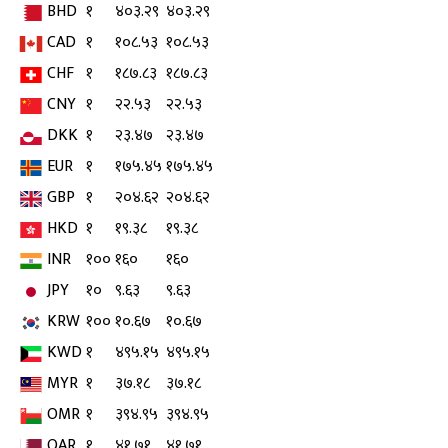
BHD
१
४०३.२९
४०३.२९
CAD
१
१०८.५३
१०८.५३
CHF
१
१८७.८३
१८७.८३
CNY
१
२२.५३
२२.५३
DKK
१
२३.४७
२३.४७
EUR
१
१७५.४५
१७५.४५
GBP
१
२०४.६२
२०४.६२
HKD
१
१९.३८
१९.३८
INR
१००
१६०
१६०
JPY
१०
९.६३
९.६३
KRW
१००
१०.६७
१०.६७
KWD
१
४९५.१५
४९५.१५
MYR
१
३७.१८
३७.१८
OMR
१
३९४.९५
३९४.९५
QAR
१
४१.७१
४१.७१