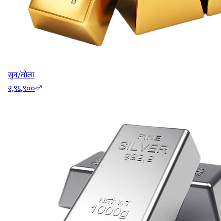
सुन/तोला
२,९६,९००