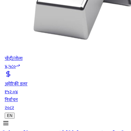
चाँदी/तोला
४,५८०
अमेरिकी डलर
१५२.०४
निर्वाचन
२०८२
EN