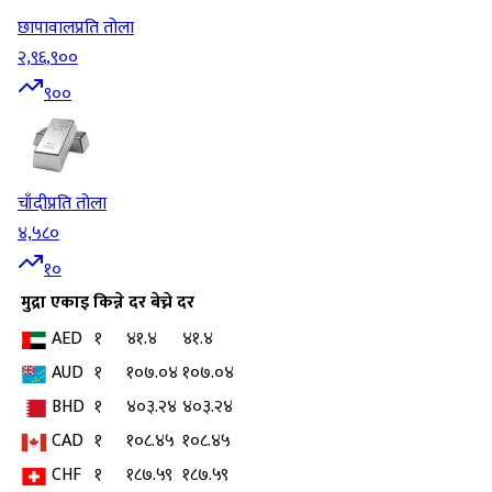
छापावाल
प्रति तोला
२,९६,९००
९००
चाँदी
प्रति तोला
४,५८०
१०
मुद्रा
एकाइ
किन्ने दर
बेच्ने दर
AED
१
४१.४
४१.४
AUD
१
१०७.०४
१०७.०४
BHD
१
४०३.२४
४०३.२४
CAD
१
१०८.४५
१०८.४५
CHF
१
१८७.५९
१८७.५९