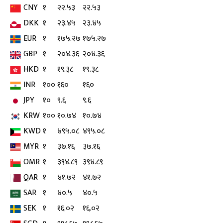
CNY
१
२२.५३
२२.५३
DKK
१
२३.४५
२३.४५
EUR
१
१७५.२७
१७५.२७
GBP
१
२०४.३६
२०४.३६
HKD
१
१९.३८
१९.३८
INR
१००
१६०
१६०
JPY
१०
९.६
९.६
KRW
१००
१०.७४
१०.७४
KWD
१
४९५.०८
४९५.०८
MYR
१
३७.१६
३७.१६
OMR
१
३९४.८९
३९४.८९
QAR
१
४१.७२
४१.७२
SAR
१
४०.५
४०.५
SEK
१
१६.०२
१६.०२