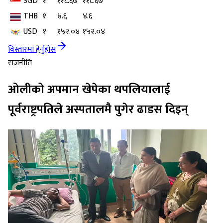
SGD
१
११८.६७
११८.६७
THB
१
४.६
४.६
USD
१
१५२.०४
१५२.०४
विस्तारमा हेर्नुहोस
राजनीति
ओलीको अपमान खेपेका थपलियालाई
पूर्वराष्ट्रपतिले अस्पतालमै पुगेर ढाडस दिइन्