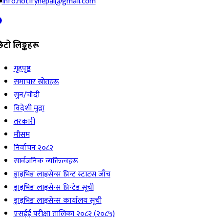
info.notifynepal@gmail.com
िटो लिङ्कहरू
गृहपृष्ठ
समाचार स्रोतहरू
सुन/चाँदी
विदेशी मुद्रा
तरकारी
मौसम
निर्वाचन २०८२
सार्वजनिक व्यक्तित्वहरू
ड्राइभिङ लाइसेन्स प्रिन्ट स्टाटस जाँच
ड्राइभिङ लाइसेन्स प्रिन्टेड सूची
ड्राइभिङ लाइसेन्स कार्यालय सूची
एसईई परीक्षा तालिका २०८२ (२०८५)