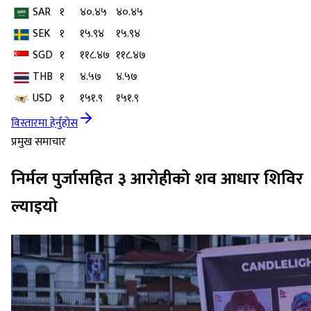
SAR
१
४०.४५
४०.४५
SEK
१
१५.९४
१५.९४
SGD
१
११८.४७
११८.४७
THB
१
४.५७
४.५७
USD
१
१५१.९
१५१.९
विस्तारमा हेर्नुहोस
प्रमुख समाचार
निर्मल पुर्जासहित ३ आरोहीको शव आधार शिविर
ल्याइयो