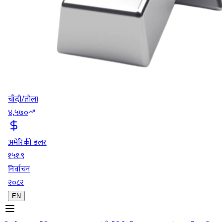
चाँदी/तोला
४,५७०
अमेरिकी डलर
१५१.९
निर्वाचन
२०८२
EN