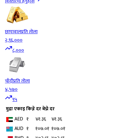
विस्तारमा हेर्नुहोस
छापावाल
प्रति तोला
२,९६,०००
८,०००
चाँदी
प्रति तोला
४,५७०
९५
मुद्रा
एकाइ
किन्ने दर
बेच्ने दर
AED
१
४१.३६
४१.३६
AUD
१
१०७.०१
१०७.०१