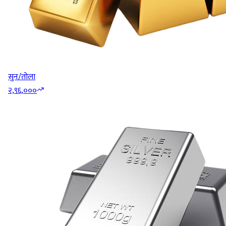
सुन/तोला
२,९६,०००