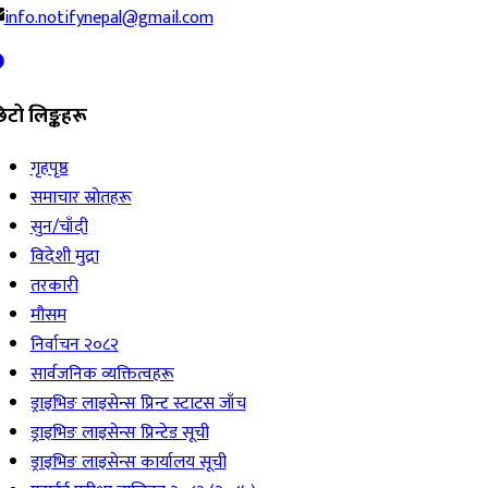
info.notifynepal@gmail.com
िटो लिङ्कहरू
गृहपृष्ठ
समाचार स्रोतहरू
सुन/चाँदी
विदेशी मुद्रा
तरकारी
मौसम
निर्वाचन २०८२
सार्वजनिक व्यक्तित्वहरू
ड्राइभिङ लाइसेन्स प्रिन्ट स्टाटस जाँच
ड्राइभिङ लाइसेन्स प्रिन्टेड सूची
ड्राइभिङ लाइसेन्स कार्यालय सूची