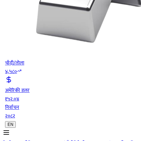
चाँदी/तोला
४,५८०
अमेरिकी डलर
१५२.०४
निर्वाचन
२०८२
EN