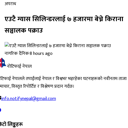
अपराध
एउटै ग्यास सिलिन्डरलाई ७ हजारमा बेच्ने किराना
सञ्चालक पक्राउ
नागरिक दैनिक
·
8 hours ago
नोटिफाई नेपाल
ोटिफाई नेपालले तपाईंलाई नेपाल र विश्वभर भइरहेका घटनाहरूको नवीनतम ताजा
ाचार, विस्तृत रिपोर्टिङ र विश्लेषण प्रदान गर्दछ।
info.notifynepal@gmail.com
िटो लिङ्कहरू