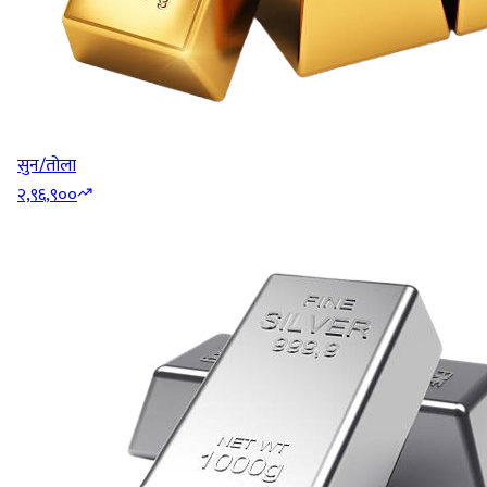
सुन/तोला
२,९६,९००