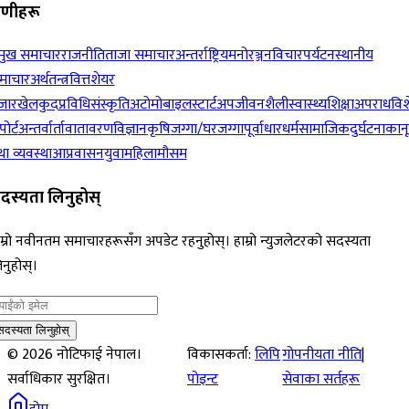
रेणीहरू
रमुख समाचार
राजनीति
ताजा समाचार
अन्तर्राष्ट्रिय
मनोरञ्जन
विचार
पर्यटन
स्थानीय
माचार
अर्थतन्त्र
वित्त
शेयर
जार
खेलकुद
प्रविधि
संस्कृति
अटोमोबाइल
स्टार्टअप
जीवनशैली
स्वास्थ्य
शिक्षा
अपराध
विश
पोर्ट
अन्तर्वार्ता
वातावरण
विज्ञान
कृषि
जग्गा/घरजग्गा
पूर्वाधार
धर्म
सामाजिक
दुर्घटना
कान
ा व्यवस्था
आप्रवासन
युवा
महिला
मौसम
दस्यता लिनुहोस्
म्रो नवीनतम समाचारहरूसँग अपडेट रहनुहोस्। हाम्रो न्युजलेटरको सदस्यता
नुहोस्।
सदस्यता लिनुहोस्
©
2026
नोटिफाई नेपाल।
विकासकर्ता:
लिपि
गोपनीयता नीति
|
सर्वाधिकार सुरक्षित।
पोइन्ट
सेवाका सर्तहरू