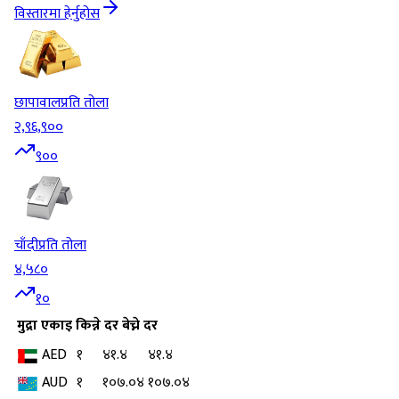
विस्तारमा हेर्नुहोस
छापावाल
प्रति तोला
२,९६,९००
९००
चाँदी
प्रति तोला
४,५८०
१०
मुद्रा
एकाइ
किन्ने दर
बेच्ने दर
AED
१
४१.४
४१.४
AUD
१
१०७.०४
१०७.०४