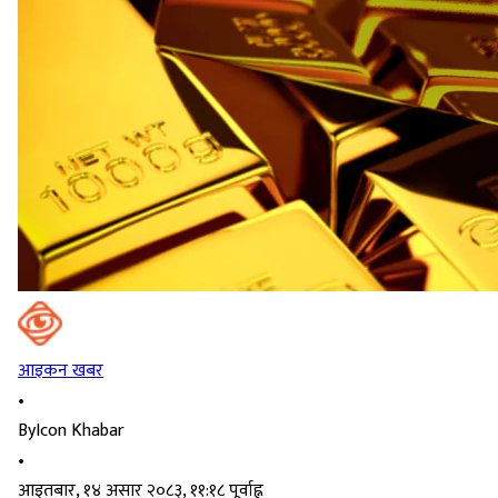
आइकन खबर
•
By
Icon Khabar
•
आइतबार, १४ असार २०८३, ११:१८ पूर्वाह्न