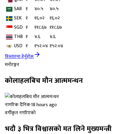
SAR
१
४०.५
४०.५
SEK
१
१६.०२
१६.०२
SGD
१
११८.६७
११८.६७
THB
१
४.६
४.६
USD
१
१५२.०४
१५२.०४
विस्तारमा हेर्नुहोस
मनोरञ्जन
कोलाहलबिच मौन आत्ममन्थन
नागरिक दैनिक
·
18 hours ago
वर्गीकृत नगरिएको
भदौ ३ भित्र विश्वासको मत लिने मुख्यमन्त्री