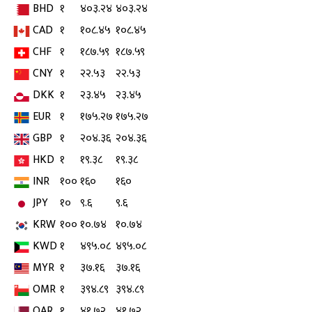
BHD
१
४०३.२४
४०३.२४
CAD
१
१०८.४५
१०८.४५
CHF
१
१८७.५९
१८७.५९
CNY
१
२२.५३
२२.५३
DKK
१
२३.४५
२३.४५
EUR
१
१७५.२७
१७५.२७
GBP
१
२०४.३६
२०४.३६
HKD
१
१९.३८
१९.३८
INR
१००
१६०
१६०
JPY
१०
९.६
९.६
KRW
१००
१०.७४
१०.७४
KWD
१
४९५.०८
४९५.०८
MYR
१
३७.१६
३७.१६
OMR
१
३९४.८९
३९४.८९
QAR
१
४१.७२
४१.७२