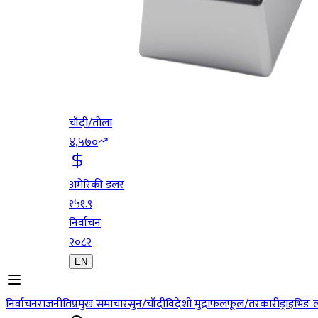
चाँदी/तोला
४,५७०
अमेरिकी डलर
१५१.९
निर्वाचन
२०८२
EN
निर्वाचन
राजनीति
प्रमुख समाचार
सुन/चाँदी
विदेशी मुद्रा
फलफूल/तरकारी
ड्राइभिङ 