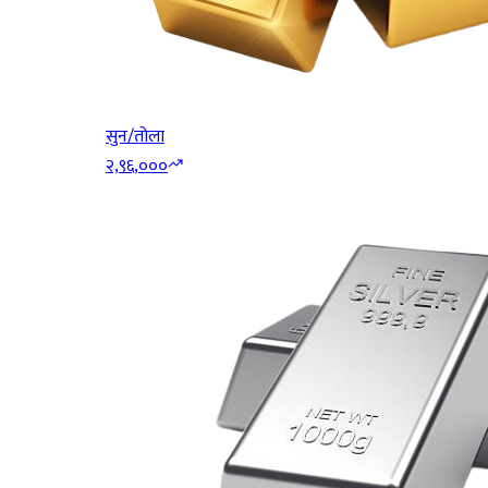
सुन/तोला
२,९६,०००