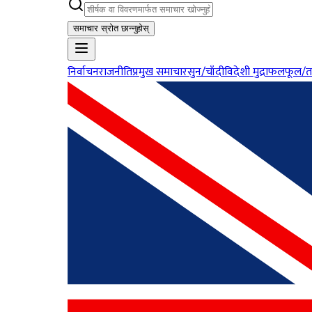
समाचार स्रोत छान्नुहोस्
निर्वाचन
राजनीति
प्रमुख समाचार
सुन/चाँदी
विदेशी मुद्रा
फलफूल/त