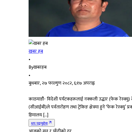
खबर हब
•
By
खबरहब
•
बुधबार, २७ फाल्गुण २०८२, ६:१७ अपराह्न
काठमाडौं- विदेशी पर्यटकहरूलाई नक्कली उद्धार (फेक रेस्क्यु) 
(सीआईबी)ले पर्वतारोहण तथा ट्रेकिङ क्षेत्रमा हुने ‘फेक रेस्क्
हिमालय […]
थप पढ्नुहोस्
आजको सुन र चाँदीको दर