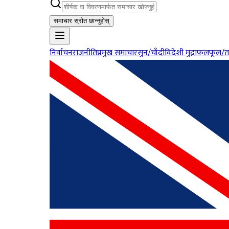
समाचार स्रोत छान्नुहोस्
निर्वाचन
राजनीति
प्रमुख समाचार
सुन/चाँदी
विदेशी मुद्रा
फलफूल/त