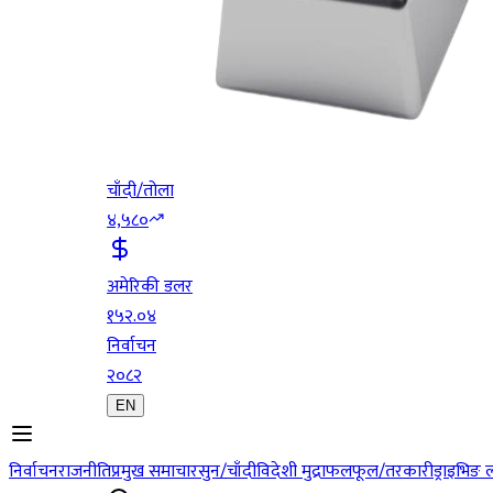
चाँदी/तोला
४,५८०
अमेरिकी डलर
१५२.०४
निर्वाचन
२०८२
EN
निर्वाचन
राजनीति
प्रमुख समाचार
सुन/चाँदी
विदेशी मुद्रा
फलफूल/तरकारी
ड्राइभिङ 