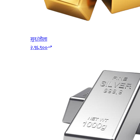
सुन/तोला
२,९६,९००