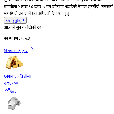
प्रतितोला २ लाख ९४ हजार ५ सय रुपैयाँमा भइरहेको नेपाल सुनचाँदी व्यवसायी
महासंघले जनाएको छ । अघिल्लो दिन एक […]
थप पढ्नुहोस्
आजको सुन र चाँदीको दर
२२ श्रावण , २,०८३
विस्तारमा हेर्नुहोस
छापावाल
प्रति तोला
२,९६,९००
९००