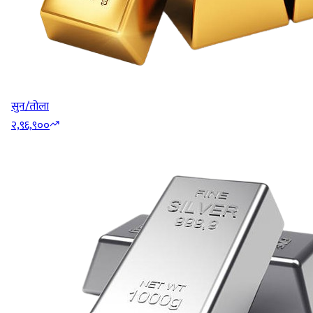
सुन/तोला
२,९६,९००