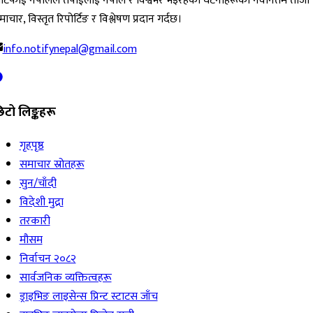
ोटिफाई नेपालले तपाईंलाई नेपाल र विश्वभर भइरहेका घटनाहरूको नवीनतम ताजा
ाचार, विस्तृत रिपोर्टिङ र विश्लेषण प्रदान गर्दछ।
info.notifynepal@gmail.com
िटो लिङ्कहरू
गृहपृष्ठ
समाचार स्रोतहरू
सुन/चाँदी
विदेशी मुद्रा
तरकारी
मौसम
निर्वाचन २०८२
सार्वजनिक व्यक्तित्वहरू
ड्राइभिङ लाइसेन्स प्रिन्ट स्टाटस जाँच