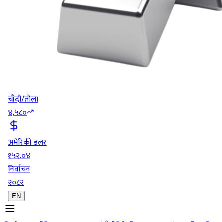
चाँदी/तोला
४,५८०
अमेरिकी डलर
१५२.०४
निर्वाचन
२०८२
EN