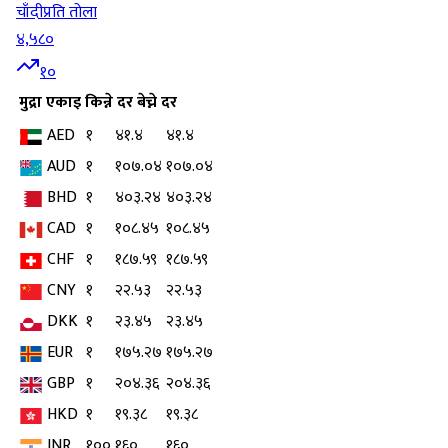
चाँदी
प्रति तोला
४,५८०
१०
मुद्रा
एकाइ
किन्ने दर
बेच्ने दर
AED
१
४१.४
४१.४
AUD
१
१०७.०४
१०७.०४
BHD
१
४०३.२४
४०३.२४
CAD
१
१०८.४५
१०८.४५
CHF
१
१८७.५९
१८७.५९
CNY
१
२२.५३
२२.५३
DKK
१
२३.४५
२३.४५
EUR
१
१७५.२७
१७५.२७
GBP
१
२०४.३६
२०४.३६
HKD
१
१९.३८
१९.३८
INR
१००
१६०
१६०