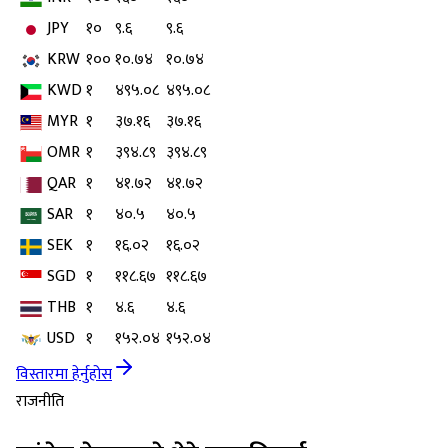
JPY
१०
९.६
९.६
KRW
१००
१०.७४
१०.७४
KWD
१
४९५.०८
४९५.०८
MYR
१
३७.१६
३७.१६
OMR
१
३९४.८९
३९४.८९
QAR
१
४१.७२
४१.७२
SAR
१
४०.५
४०.५
SEK
१
१६.०२
१६.०२
SGD
१
११८.६७
११८.६७
THB
१
४.६
४.६
USD
१
१५२.०४
१५२.०४
विस्तारमा हेर्नुहोस
राजनीति