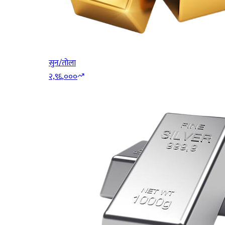
सुन/तोला
२,९६,०००