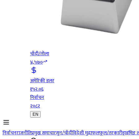
चाँदी/तोला
४,५७०
अमेरिकी डलर
१५२.०६
निर्वाचन
२०८२
EN
निर्वाचन
राजनीति
प्रमुख समाचार
सुन/चाँदी
विदेशी मुद्रा
फलफूल/तरकारी
ड्राइभिङ 