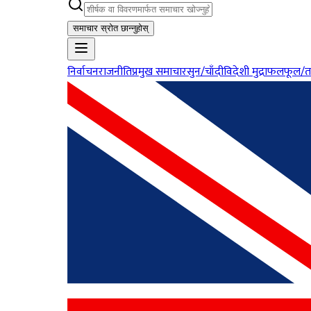
समाचार स्रोत छान्नुहोस्
निर्वाचन
राजनीति
प्रमुख समाचार
सुन/चाँदी
विदेशी मुद्रा
फलफूल/त