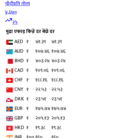
चाँदी
प्रति तोला
४,६७०
२५
मुद्रा
एकाइ
किन्ने दर
बेच्ने दर
AED
१
४१.३९
४१.३९
AUD
१
१०७.४६
१०७.४६
BHD
१
४०३.२४
४०३.२४
CAD
१
१०९.०६
१०९.०६
CHF
१
१८८.१६
१८८.१६
CNY
१
२२.५३
२२.५३
DKK
१
२३.५१
२३.५१
EUR
१
१७५.७४
१७५.७४
GBP
१
२०५.१३
२०५.१३
HKD
१
१९.३८
१९.३८
INR
१००
१६०
१६०