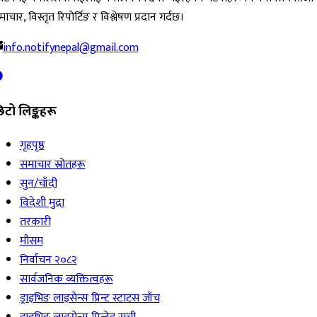
ाचार, विस्तृत रिपोर्टिङ र विश्लेषण प्रदान गर्दछ।
info.notifynepal@gmail.com
िटो लिङ्कहरू
गृहपृष्ठ
समाचार स्रोतहरू
सुन/चाँदी
विदेशी मुद्रा
तरकारी
मौसम
निर्वाचन २०८२
सार्वजनिक व्यक्तित्वहरू
ड्राइभिङ लाइसेन्स प्रिन्ट स्टाटस जाँच