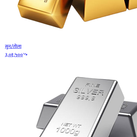
सुन/तोला
३,०१,५००