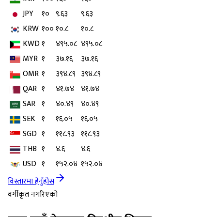
JPY
१०
९.६३
९.६३
KRW
१००
१०.८
१०.८
KWD
१
४९५.०८
४९५.०८
MYR
१
३७.१६
३७.१६
OMR
१
३९४.८९
३९४.८९
QAR
१
४१.७४
४१.७४
SAR
१
४०.४९
४०.४९
SEK
१
१६.०५
१६.०५
SGD
१
११८.९३
११८.९३
THB
१
४.६
४.६
USD
१
१५२.०४
१५२.०४
विस्तारमा हेर्नुहोस
वर्गीकृत नगरिएको