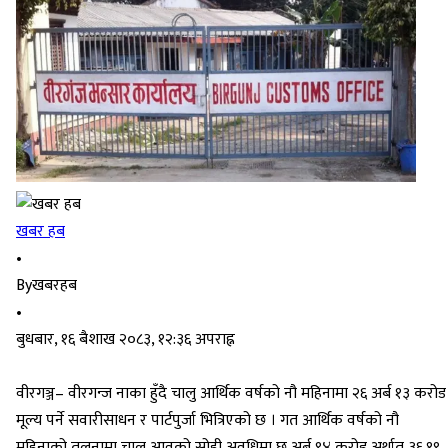
खबर हब
•
By
खबरहब
•
बुधबार, १६ बैशाख २०८३, १२:३६ अपराह्न
वीरगञ्ज– वीरगन्ज नाका हुँदै चालु आर्थिक वर्षको नौ महिनामा २६ अर्ब १३ करोड
मूल्य पर्ने सवारीसाधन र पार्टपुर्जा भित्रिएको छ । गत आर्थिक वर्षको नौ
महिनाको तुलनामा चालु आवको सोही अवधिमा छ अर्ब ९४ करोड अर्थात् ३६.१९