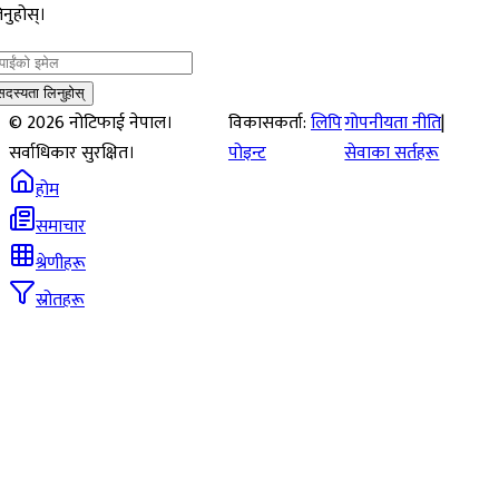
नुहोस्।
सदस्यता लिनुहोस्
©
2026
नोटिफाई नेपाल।
विकासकर्ता:
लिपि
गोपनीयता नीति
|
सर्वाधिकार सुरक्षित।
पोइन्ट
सेवाका सर्तहरू
होम
समाचार
श्रेणीहरू
स्रोतहरू