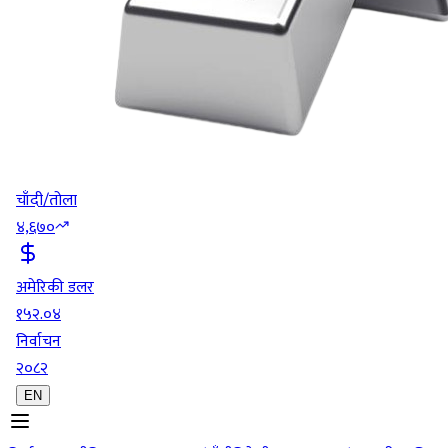
चाँदी/तोला
४,६७०
अमेरिकी डलर
१५२.०४
निर्वाचन
२०८२
EN