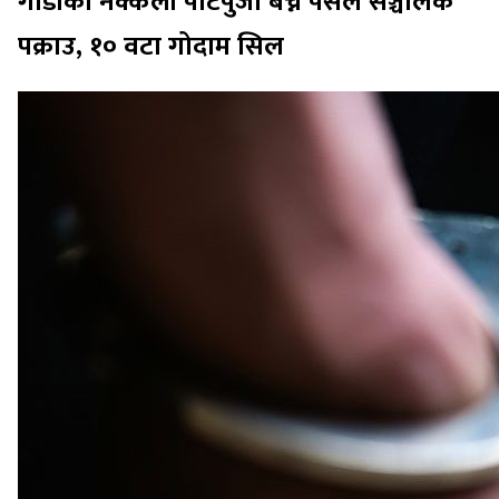
गाडीको नक्कली पाटपुर्जा बेच्ने पसल सञ्चालक
पक्राउ, १० वटा गोदाम सिल