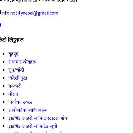
ाचार, विस्तृत रिपोर्टिङ र विश्लेषण प्रदान गर्दछ।
info.notifynepal@gmail.com
िटो लिङ्कहरू
गृहपृष्ठ
समाचार स्रोतहरू
सुन/चाँदी
विदेशी मुद्रा
तरकारी
मौसम
निर्वाचन २०८२
सार्वजनिक व्यक्तित्वहरू
ड्राइभिङ लाइसेन्स प्रिन्ट स्टाटस जाँच
ड्राइभिङ लाइसेन्स प्रिन्टेड सूची