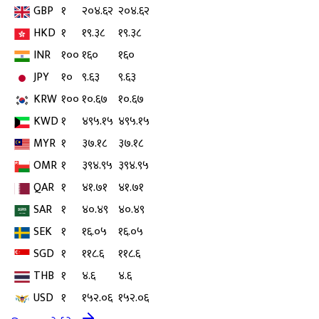
GBP
१
२०४.६२
२०४.६२
HKD
१
१९.३८
१९.३८
INR
१००
१६०
१६०
JPY
१०
९.६३
९.६३
KRW
१००
१०.६७
१०.६७
KWD
१
४९५.१५
४९५.१५
MYR
१
३७.१८
३७.१८
OMR
१
३९४.९५
३९४.९५
QAR
१
४१.७१
४१.७१
SAR
१
४०.४९
४०.४९
SEK
१
१६.०५
१६.०५
SGD
१
११८.६
११८.६
THB
१
४.६
४.६
USD
१
१५२.०६
१५२.०६