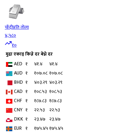
चाँदी
प्रति तोला
४,५८०
१०
मुद्रा
एकाइ
किन्ने दर
बेच्ने दर
AED
१
४१.४
४१.४
AUD
१
१०७.०८
१०७.०८
BHD
१
४०३.२९
४०३.२९
CAD
१
१०८.५३
१०८.५३
CHF
१
१८७.८३
१८७.८३
CNY
१
२२.५३
२२.५३
DKK
१
२३.४७
२३.४७
EUR
१
१७५.४५
१७५.४५