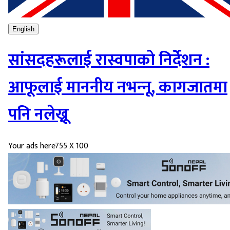
English
सांसदहरूलाई रास्वपाको निर्देशन :
आफूलाई माननीय नभन्‍नू, कागजातमा
पनि नलेख्नू
Your ads here
755 X 100