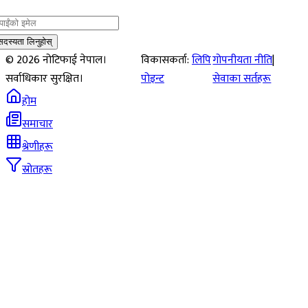
सदस्यता लिनुहोस्
©
2026
नोटिफाई नेपाल।
विकासकर्ता:
लिपि
गोपनीयता नीति
|
सर्वाधिकार सुरक्षित।
पोइन्ट
सेवाका सर्तहरू
होम
समाचार
श्रेणीहरू
स्रोतहरू