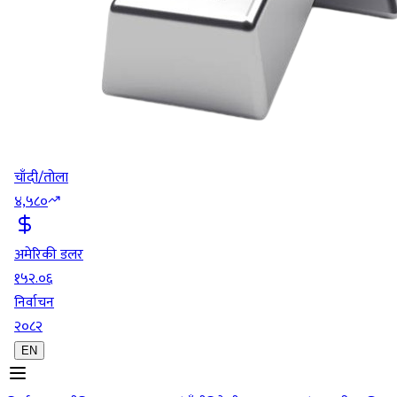
चाँदी/तोला
४,५८०
अमेरिकी डलर
१५२.०६
निर्वाचन
२०८२
EN