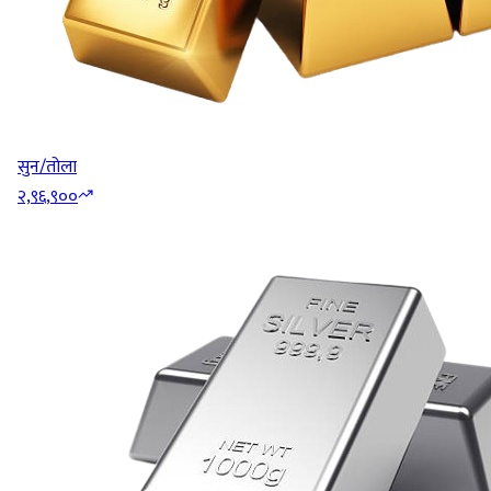
सुन/तोला
२,९६,९००