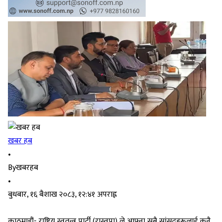
खबर हब
•
By
खबरहब
•
बुधबार, १६ बैशाख २०८३, १२:४१ अपराह्न
काठमाडौं- राष्ट्रिय स्वतन्त्र पार्टी (रास्वपा) ले आफ्ना सबै सांसदहरूलाई कुनै