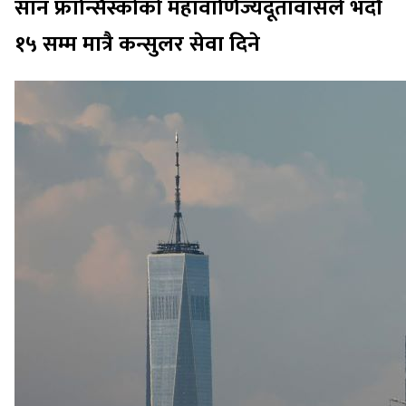
सान फ्रान्सिस्कोको महावाणिज्यदूतावासले भदौ
१५ सम्म मात्रै कन्सुलर सेवा दिने