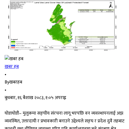
खबर हब
•
By
खबरहब
•
बुधबार, १६ बैशाख २०८३, १:०५ अपराह्न
घोडाघोडी– मुलुकमा सङ्घीय संरचना लागू भएपछि वन व्यवस्थापनलाई अझ
व्यवस्थित, उत्तरदायी र प्रभावकारी बनाउने उद्देश्यले सङ्घ र प्रदेश दुवै तहबाट
कानुनी तथा नीतिगत व्यवस्था गरिए पनि कार्यान्वयनमा भने संरक्षण क्षेत्र