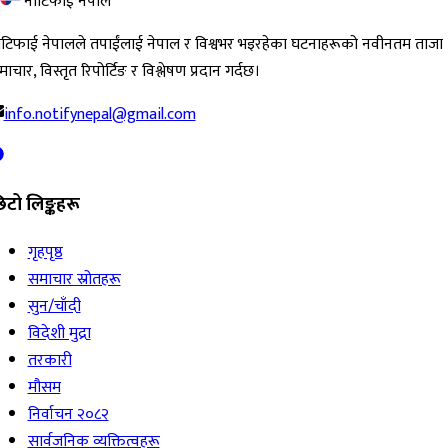
नोटिफाई नेपाल
ोटिफाई नेपालले तपाईंलाई नेपाल र विश्वभर भइरहेका घटनाहरूको नवीनतम ताजा
ाचार, विस्तृत रिपोर्टिङ र विश्लेषण प्रदान गर्दछ।
info.notifynepal@gmail.com
िटो लिङ्कहरू
गृहपृष्ठ
समाचार स्रोतहरू
सुन/चाँदी
विदेशी मुद्रा
तरकारी
मौसम
निर्वाचन २०८२
सार्वजनिक व्यक्तित्वहरू