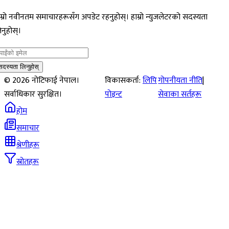
म्रो नवीनतम समाचारहरूसँग अपडेट रहनुहोस्। हाम्रो न्युजलेटरको सदस्यता
नुहोस्।
सदस्यता लिनुहोस्
©
2026
नोटिफाई नेपाल।
विकासकर्ता:
लिपि
गोपनीयता नीति
|
सर्वाधिकार सुरक्षित।
पोइन्ट
सेवाका सर्तहरू
होम
समाचार
श्रेणीहरू
स्रोतहरू