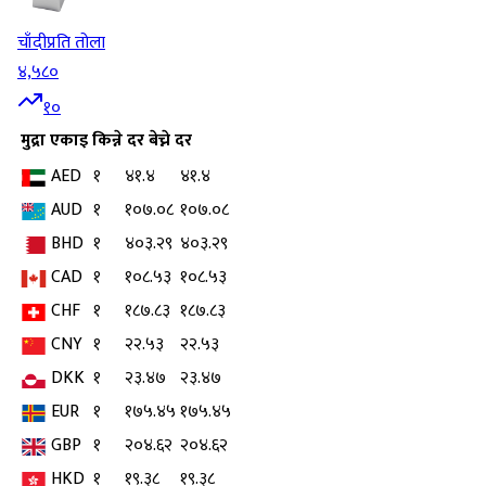
चाँदी
प्रति तोला
४,५८०
१०
मुद्रा
एकाइ
किन्ने दर
बेच्ने दर
AED
१
४१.४
४१.४
AUD
१
१०७.०८
१०७.०८
BHD
१
४०३.२९
४०३.२९
CAD
१
१०८.५३
१०८.५३
CHF
१
१८७.८३
१८७.८३
CNY
१
२२.५३
२२.५३
DKK
१
२३.४७
२३.४७
EUR
१
१७५.४५
१७५.४५
GBP
१
२०४.६२
२०४.६२
HKD
१
१९.३८
१९.३८