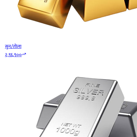
सुन/तोला
२,९६,९००