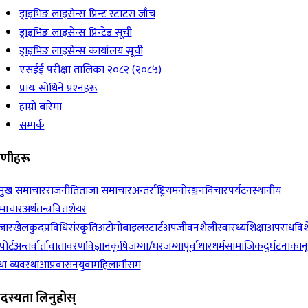
ड्राइभिङ लाइसेन्स प्रिन्ट स्टाटस जाँच
ड्राइभिङ लाइसेन्स प्रिन्टेड सूची
ड्राइभिङ लाइसेन्स कार्यालय सूची
एसईई परीक्षा तालिका २०८२ (२०८५)
प्रायः सोधिने प्रश्‍नहरू
हाम्रो बारेमा
सम्पर्क
रेणीहरू
रमुख समाचार
राजनीति
ताजा समाचार
अन्तर्राष्ट्रिय
मनोरञ्जन
विचार
पर्यटन
स्थानीय
माचार
अर्थतन्त्र
वित्त
शेयर
जार
खेलकुद
प्रविधि
संस्कृति
अटोमोबाइल
स्टार्टअप
जीवनशैली
स्वास्थ्य
शिक्षा
अपराध
विश
पोर्ट
अन्तर्वार्ता
वातावरण
विज्ञान
कृषि
जग्गा/घरजग्गा
पूर्वाधार
धर्म
सामाजिक
दुर्घटना
कान
ा व्यवस्था
आप्रवासन
युवा
महिला
मौसम
दस्यता लिनुहोस्