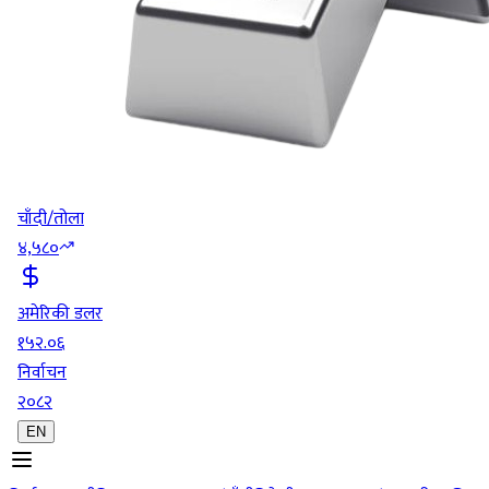
चाँदी/तोला
४,५८०
अमेरिकी डलर
१५२.०६
निर्वाचन
२०८२
EN