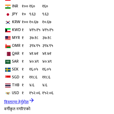
INR
१००
१६०
१६०
JPY
१०
९.६३
९.६३
KRW
१००
१०.६७
१०.६७
KWD
१
४९५.१५
४९५.१५
MYR
१
३७.१८
३७.१८
OMR
१
३९४.९५
३९४.९५
QAR
१
४१.७१
४१.७१
SAR
१
४०.४९
४०.४९
SEK
१
१६.०५
१६.०५
SGD
१
११८.६
११८.६
THB
१
४.६
४.६
USD
१
१५२.०६
१५२.०६
विस्तारमा हेर्नुहोस
वर्गीकृत नगरिएको