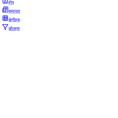
होम
समाचार
श्रेणीहरू
स्रोतहरू