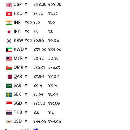
GBP
१
२०४.३६
२०४.३६
HKD
१
१९.३८
१९.३८
INR
१००
१६०
१६०
JPY
१०
९.६
९.६
KRW
१००
१०.७४
१०.७४
KWD
१
४९५.०८
४९५.०८
MYR
१
३७.१६
३७.१६
OMR
१
३९४.८९
३९४.८९
QAR
१
४१.७२
४१.७२
SAR
१
४०.५
४०.५
SEK
१
१६.०२
१६.०२
SGD
१
११८.६७
११८.६७
THB
१
४.६
४.६
USD
१
१५२.०४
१५२.०४