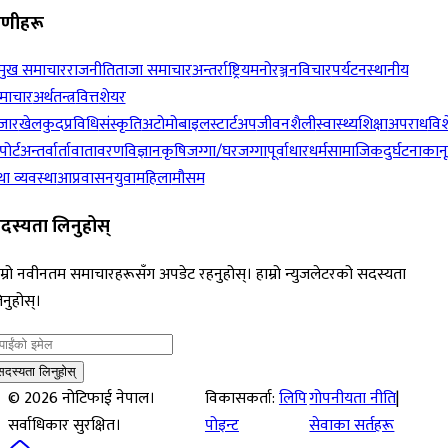
रेणीहरू
रमुख समाचार
राजनीति
ताजा समाचार
अन्तर्राष्ट्रिय
मनोरञ्जन
विचार
पर्यटन
स्थानीय
माचार
अर्थतन्त्र
वित्त
शेयर
जार
खेलकुद
प्रविधि
संस्कृति
अटोमोबाइल
स्टार्टअप
जीवनशैली
स्वास्थ्य
शिक्षा
अपराध
विश
पोर्ट
अन्तर्वार्ता
वातावरण
विज्ञान
कृषि
जग्गा/घरजग्गा
पूर्वाधार
धर्म
सामाजिक
दुर्घटना
कान
ा व्यवस्था
आप्रवासन
युवा
महिला
मौसम
दस्यता लिनुहोस्
म्रो नवीनतम समाचारहरूसँग अपडेट रहनुहोस्। हाम्रो न्युजलेटरको सदस्यता
नुहोस्।
सदस्यता लिनुहोस्
©
2026
नोटिफाई नेपाल।
विकासकर्ता:
लिपि
गोपनीयता नीति
|
सर्वाधिकार सुरक्षित।
पोइन्ट
सेवाका सर्तहरू