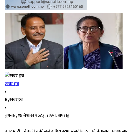
खबर हब
•
By
खबरहब
•
बुधबार, १६ बैशाख २०८३, १२:५८ अपराह्न
काठमाडौं– नेपाली कांग्रेसले राष्ट्रिय सभा संसदीय दलको नेताबाट कृष्णप्रसाद