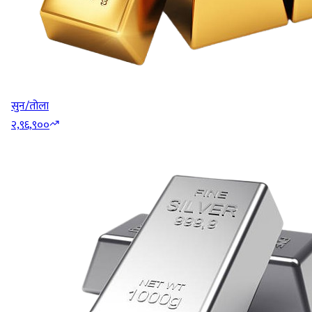
सुन/तोला
२,९६,९००