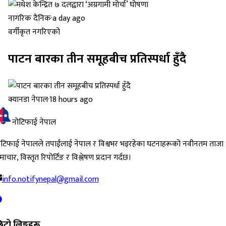
नागरिक दैनिक
·
a day ago
वर्गीकृत नगरिएको
पाटन बारका तीन समूहबीच प्रतिस्पर्धा हुँदै
क्यानडा नेपाल
·
18 hours ago
नोटिफाई नेपाल
ोटिफाई नेपालले तपाईंलाई नेपाल र विश्वभर भइरहेका घटनाहरूको नवीनतम ताजा
ाचार, विस्तृत रिपोर्टिङ र विश्लेषण प्रदान गर्दछ।
info.notifynepal@gmail.com
िटो लिङ्कहरू