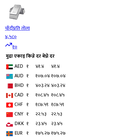
चाँदी
प्रति तोला
४,५८०
१०
मुद्रा
एकाइ
किन्ने दर
बेच्ने दर
AED
१
४१.४
४१.४
AUD
१
१०७.०४
१०७.०४
BHD
१
४०३.२४
४०३.२४
CAD
१
१०८.४५
१०८.४५
CHF
१
१८७.५९
१८७.५९
CNY
१
२२.५३
२२.५३
DKK
१
२३.४५
२३.४५
EUR
१
१७५.२७
१७५.२७