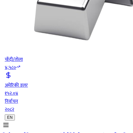
चाँदी/तोला
४,५८०
अमेरिकी डलर
१५२.०४
निर्वाचन
२०८२
EN