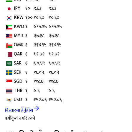
JPY
१०
९.६३
९.६३
KRW
१००
१०.६७
१०.६७
KWD
१
४९५.१५
४९५.१५
MYR
१
३७.१८
३७.१८
OMR
१
३९४.९५
३९४.९५
QAR
१
४१.७१
४१.७१
SAR
१
४०.४९
४०.४९
SEK
१
१६.०५
१६.०५
SGD
१
११८.६
११८.६
THB
१
४.६
४.६
USD
१
१५२.०६
१५२.०६
विस्तारमा हेर्नुहोस
वर्गीकृत नगरिएको