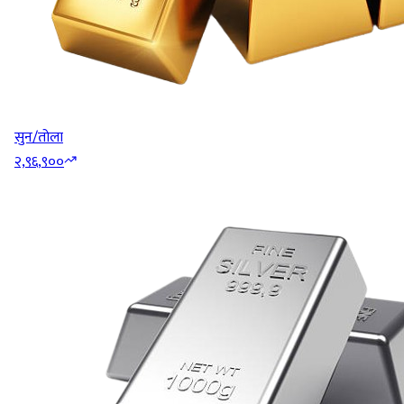
सुन/तोला
२,९६,९००