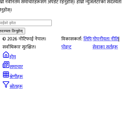
म्रो नवीनतम समाचारहरूसँग अपडेट रहनुहोस्। हाम्रो न्युजलेटरको सदस्यता
नुहोस्।
सदस्यता लिनुहोस्
©
2026
नोटिफाई नेपाल।
विकासकर्ता:
लिपि
गोपनीयता नीति
|
सर्वाधिकार सुरक्षित।
पोइन्ट
सेवाका सर्तहरू
होम
समाचार
श्रेणीहरू
स्रोतहरू