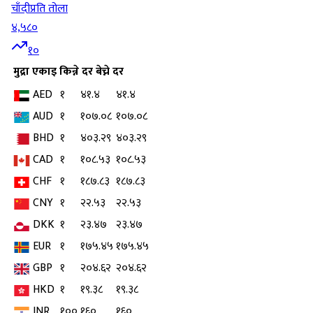
चाँदी
प्रति तोला
४,५८०
१०
मुद्रा
एकाइ
किन्ने दर
बेच्ने दर
AED
१
४१.४
४१.४
AUD
१
१०७.०८
१०७.०८
BHD
१
४०३.२९
४०३.२९
CAD
१
१०८.५३
१०८.५३
CHF
१
१८७.८३
१८७.८३
CNY
१
२२.५३
२२.५३
DKK
१
२३.४७
२३.४७
EUR
१
१७५.४५
१७५.४५
GBP
१
२०४.६२
२०४.६२
HKD
१
१९.३८
१९.३८
INR
१००
१६०
१६०