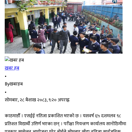
खबर हब
•
By
खबरहब
•
सोमबार, २८ बैशाख २०८३, ९:२० अपराह्न
काठमाडौँ । एसईई नतिजा प्रकाशित भएको छ । यसवर्ष ६५ दशमलव ९८
प्रतिशत विद्यार्थी उत्तिर्ण भएका छन् । परीक्षा नियन्त्रण कार्यालय सानोठिमीमा
पत्रकार सम्मेलन आयोजना गरेर बोर्डले सोमबार साँझ नतिजा सार्वजनिक