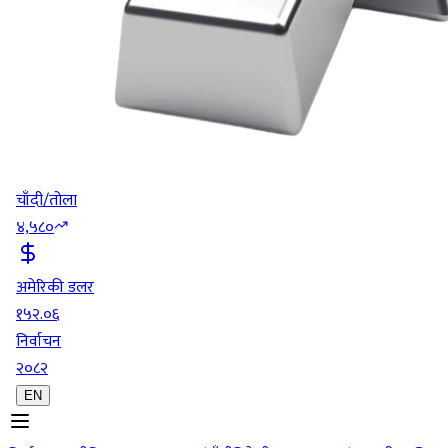
चाँदी/तोला
४,५८०
अमेरिकी डलर
१५२.०६
निर्वाचन
२०८२
EN