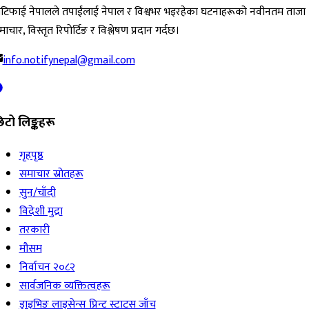
ोटिफाई नेपालले तपाईंलाई नेपाल र विश्वभर भइरहेका घटनाहरूको नवीनतम ताजा
ाचार, विस्तृत रिपोर्टिङ र विश्लेषण प्रदान गर्दछ।
info.notifynepal@gmail.com
िटो लिङ्कहरू
गृहपृष्ठ
समाचार स्रोतहरू
सुन/चाँदी
विदेशी मुद्रा
तरकारी
मौसम
निर्वाचन २०८२
सार्वजनिक व्यक्तित्वहरू
ड्राइभिङ लाइसेन्स प्रिन्ट स्टाटस जाँच