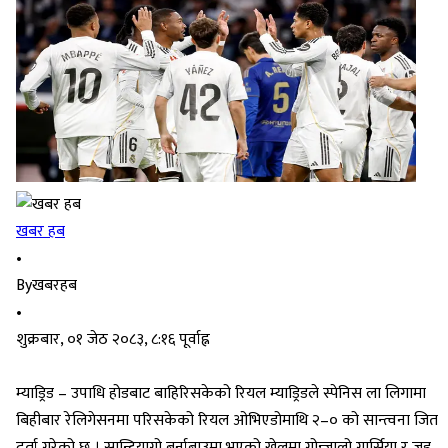
खबर हब
•
By
खबरहब
•
शुक्रबार, ०१ जेठ २०८३, ८:१६ पूर्वाह्न
म्याड्रिड – उपाधि होडबाट बाहिरिसकेको रियल म्याड्रिडले स्पेनिस ला लिगामा
बिहीबार रेलिगेसनमा परिसकेको रियल ओभिएडोमाथि २–० को सान्त्वना जित
दर्ता गरेको छ । सान्टियागो बर्नाबाउमा भएको खेलमा गोन्जालो गार्सिया र जुड