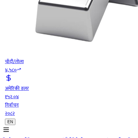
चाँदी/तोला
४,५८०
अमेरिकी डलर
१५२.०४
निर्वाचन
२०८२
EN