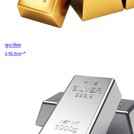
सुन/तोला
२,९६,९००