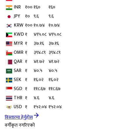
INR
१००
१६०
१६०
JPY
१०
९.६
९.६
KRW
१००
१०.७४
१०.७४
KWD
१
४९५.०८
४९५.०८
MYR
१
३७.१६
३७.१६
OMR
१
३९४.८९
३९४.८९
QAR
१
४१.७२
४१.७२
SAR
१
४०.५
४०.५
SEK
१
१६.०२
१६.०२
SGD
१
११८.६७
११८.६७
THB
१
४.६
४.६
USD
१
१५२.०४
१५२.०४
विस्तारमा हेर्नुहोस
वर्गीकृत नगरिएको