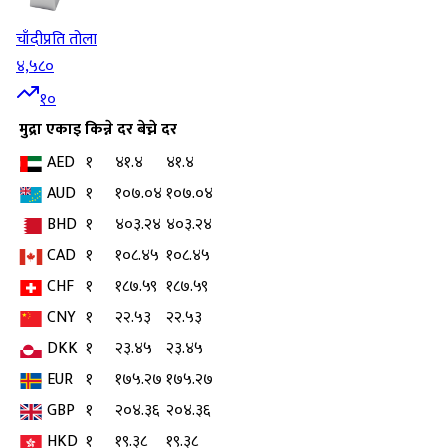
चाँदी
प्रति तोला
४,५८०
१०
मुद्रा
एकाइ
किन्ने दर
बेच्ने दर
AED
१
४१.४
४१.४
AUD
१
१०७.०४
१०७.०४
BHD
१
४०३.२४
४०३.२४
CAD
१
१०८.४५
१०८.४५
CHF
१
१८७.५९
१८७.५९
CNY
१
२२.५३
२२.५३
DKK
१
२३.४५
२३.४५
EUR
१
१७५.२७
१७५.२७
GBP
१
२०४.३६
२०४.३६
HKD
१
१९.३८
१९.३८