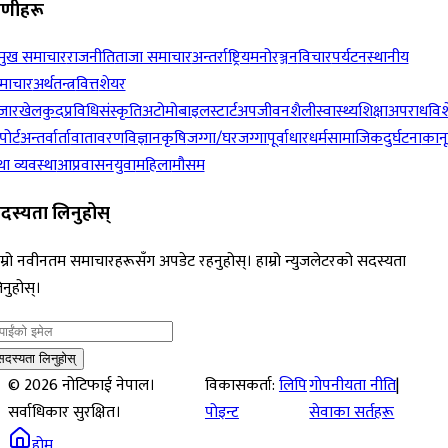
रेणीहरू
रमुख समाचार
राजनीति
ताजा समाचार
अन्तर्राष्ट्रिय
मनोरञ्जन
विचार
पर्यटन
स्थानीय
माचार
अर्थतन्त्र
वित्त
शेयर
जार
खेलकुद
प्रविधि
संस्कृति
अटोमोबाइल
स्टार्टअप
जीवनशैली
स्वास्थ्य
शिक्षा
अपराध
विश
पोर्ट
अन्तर्वार्ता
वातावरण
विज्ञान
कृषि
जग्गा/घरजग्गा
पूर्वाधार
धर्म
सामाजिक
दुर्घटना
कान
ा व्यवस्था
आप्रवासन
युवा
महिला
मौसम
दस्यता लिनुहोस्
म्रो नवीनतम समाचारहरूसँग अपडेट रहनुहोस्। हाम्रो न्युजलेटरको सदस्यता
नुहोस्।
सदस्यता लिनुहोस्
©
2026
नोटिफाई नेपाल।
विकासकर्ता:
लिपि
गोपनीयता नीति
|
सर्वाधिकार सुरक्षित।
पोइन्ट
सेवाका सर्तहरू
होम