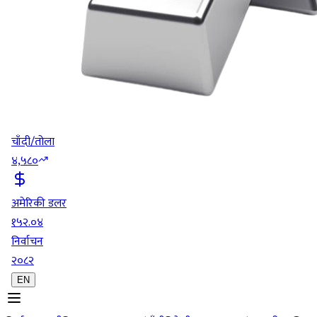
चाँदी/तोला
४,५८०
अमेरिकी डलर
१५२.०४
निर्वाचन
२०८२
EN