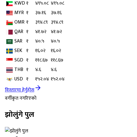
KWD
१
४९५.०८
४९५.०८
MYR
१
३७.१६
३७.१६
OMR
१
३९४.८९
३९४.८९
QAR
१
४१.७२
४१.७२
SAR
१
४०.५
४०.५
SEK
१
१६.०२
१६.०२
SGD
१
११८.६७
११८.६७
THB
१
४.६
४.६
USD
१
१५२.०४
१५२.०४
विस्तारमा हेर्नुहोस
वर्गीकृत नगरिएको
झोलुंगे पुल