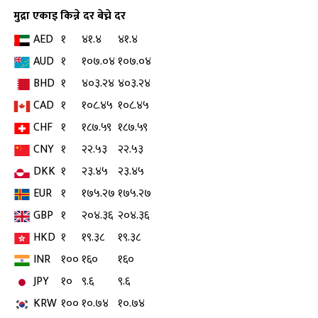
मुद्रा
एकाइ
किन्ने दर
बेच्ने दर
AED
१
४१.४
४१.४
AUD
१
१०७.०४
१०७.०४
BHD
१
४०३.२४
४०३.२४
CAD
१
१०८.४५
१०८.४५
CHF
१
१८७.५९
१८७.५९
CNY
१
२२.५३
२२.५३
DKK
१
२३.४५
२३.४५
EUR
१
१७५.२७
१७५.२७
GBP
१
२०४.३६
२०४.३६
HKD
१
१९.३८
१९.३८
INR
१००
१६०
१६०
JPY
१०
९.६
९.६
KRW
१००
१०.७४
१०.७४