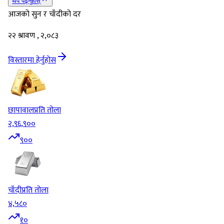
थप पढ्नुहोस्
आजको सुन र चाँदीको दर
२२ श्रावण , २,०८३
विस्तारमा हेर्नुहोस
छापावाल
प्रति तोला
२,९६,९००
९००
चाँदी
प्रति तोला
४,५८०
१०