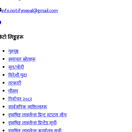
info.notifynepal@gmail.com
िटो लिङ्कहरू
गृहपृष्ठ
समाचार स्रोतहरू
सुन/चाँदी
विदेशी मुद्रा
तरकारी
मौसम
निर्वाचन २०८२
सार्वजनिक व्यक्तित्वहरू
ड्राइभिङ लाइसेन्स प्रिन्ट स्टाटस जाँच
ड्राइभिङ लाइसेन्स प्रिन्टेड सूची
ड्राइभिङ लाइसेन्स कार्यालय सूची