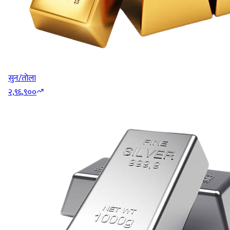
सुन/तोला
२,९६,९००