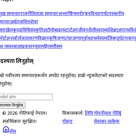
रमुख समाचार
राजनीति
ताजा समाचार
अन्तर्राष्ट्रिय
मनोरञ्जन
विचार
पर्यटन
स्थानीय
माचार
अर्थतन्त्र
वित्त
शेयर
जार
खेलकुद
प्रविधि
संस्कृति
अटोमोबाइल
स्टार्टअप
जीवनशैली
स्वास्थ्य
शिक्षा
अपराध
विश
पोर्ट
अन्तर्वार्ता
वातावरण
विज्ञान
कृषि
जग्गा/घरजग्गा
पूर्वाधार
धर्म
सामाजिक
दुर्घटना
कान
ा व्यवस्था
आप्रवासन
युवा
महिला
मौसम
दस्यता लिनुहोस्
म्रो नवीनतम समाचारहरूसँग अपडेट रहनुहोस्। हाम्रो न्युजलेटरको सदस्यता
नुहोस्।
सदस्यता लिनुहोस्
©
2026
नोटिफाई नेपाल।
विकासकर्ता:
लिपि
गोपनीयता नीति
|
सर्वाधिकार सुरक्षित।
पोइन्ट
सेवाका सर्तहरू
होम