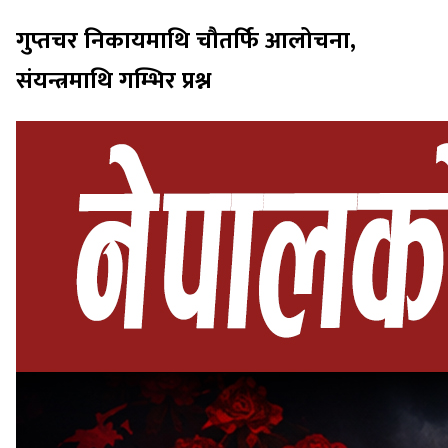
गुप्तचर निकायमाथि चौतर्फि आलोचना,
संयन्त्रमाथि गम्भिर प्रश्न