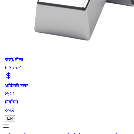
चाँदी/तोला
४,५७०
अमेरिकी डलर
१५१.९
निर्वाचन
२०८२
EN