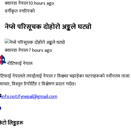
क्यानडा नेपाल
·
10 hours ago
वर्गीकृत नगरिएको
नेप्से परिसूचक दोहोरो अङ्कले घट्यो
क्यानडा नेपाल
·
7 hours ago
नोटिफाई नेपाल
ोटिफाई नेपालले तपाईंलाई नेपाल र विश्वभर भइरहेका घटनाहरूको नवीनतम ताजा
ाचार, विस्तृत रिपोर्टिङ र विश्लेषण प्रदान गर्दछ।
info.notifynepal@gmail.com
िटो लिङ्कहरू