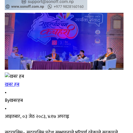
खबर हब
•
By
खबरहब
•
आइतबार, ०३ जेठ २०८३, ४:१७ अपराह्न
सुदूरपश्चिम– सुदूरपश्चिम प्रदेश सम्भावनाले भरिपूर्ण रहेकाले सरकारले