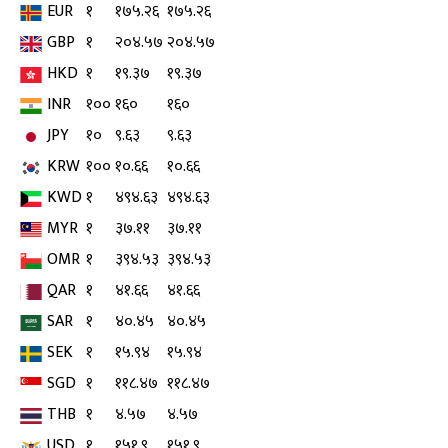
EUR
१
१७५.२६
१७५.२६
GBP
१
२०४.५७
२०४.५७
HKD
१
१९.३७
१९.३७
INR
१००
१६०
१६०
JPY
१०
९.६३
९.६३
KRW
१००
१०.६६
१०.६६
KWD
१
४९४.६३
४९४.६३
MYR
१
३७.११
३७.११
OMR
१
३९४.५३
३९४.५३
QAR
१
४१.६६
४१.६६
SAR
१
४०.४५
४०.४५
SEK
१
१५.९४
१५.९४
SGD
१
११८.४७
११८.४७
THB
१
४.५७
४.५७
USD
१
१५१.९
१५१.९