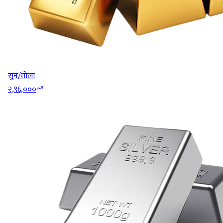
सुन/तोला
२,९६,०००