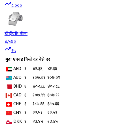
८,०००
चाँदी
प्रति तोला
४,५७०
९५
मुद्रा
एकाइ
किन्ने दर
बेच्ने दर
AED
१
४१.३६
४१.३६
AUD
१
१०७.०१
१०७.०१
BHD
१
४०२.८६
४०२.८६
CAD
१
१०७.९९
१०७.९९
CHF
१
१८७.६६
१८७.६६
CNY
१
२२.५१
२२.५१
DKK
१
२३.४५
२३.४५