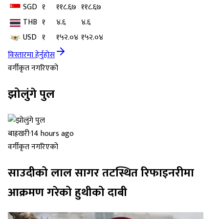
SGD
१
११८.६७
११८.६७
THB
१
४.६
४.६
USD
१
१५२.०४
१५२.०४
विस्तारमा हेर्नुहोस
वर्गीकृत नगरिएको
झोलुंगे पुल
बाह्रखरी
·
14 hours ago
वर्गीकृत नगरिएको
साउदीको लाल सागर तटस्थित रिफाइनरीमा
आक्रमण गरेको हुथीको दाबी