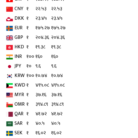
CNY
१
२२.५३
२२.५३
DKK
१
२३.४५
२३.४५
EUR
१
१७५.२७
१७५.२७
GBP
१
२०४.३६
२०४.३६
HKD
१
१९.३८
१९.३८
INR
१००
१६०
१६०
JPY
१०
९.६
९.६
KRW
१००
१०.७४
१०.७४
KWD
१
४९५.०८
४९५.०८
MYR
१
३७.१६
३७.१६
OMR
१
३९४.८९
३९४.८९
QAR
१
४१.७२
४१.७२
SAR
१
४०.५
४०.५
SEK
१
१६.०२
१६.०२