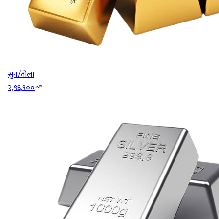
सुन/तोला
२,९६,९००