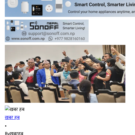
खबर हब
•
By
खबरहब