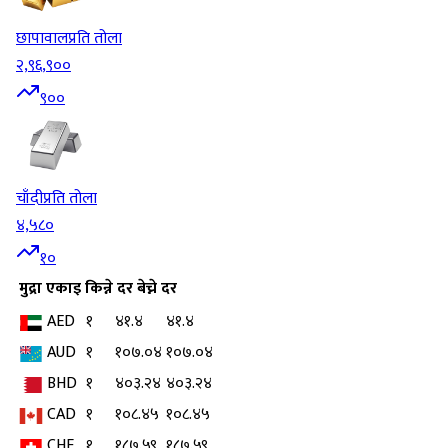
छापावाल
प्रति तोला
२,९६,९००
९००
चाँदी
प्रति तोला
४,५८०
१०
मुद्रा
एकाइ
किन्ने दर
बेच्ने दर
AED
१
४१.४
४१.४
AUD
१
१०७.०४
१०७.०४
BHD
१
४०३.२४
४०३.२४
CAD
१
१०८.४५
१०८.४५
CHF
१
१८७.५९
१८७.५९