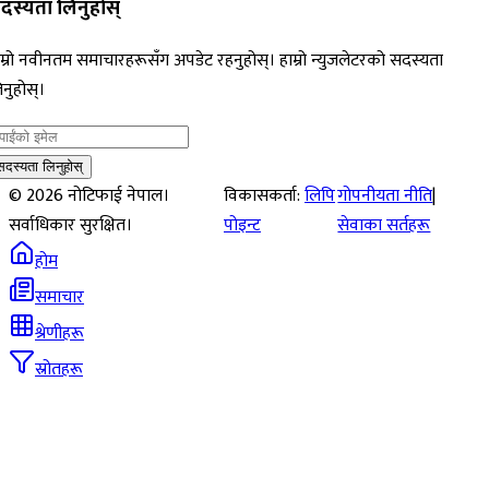
दस्यता लिनुहोस्
म्रो नवीनतम समाचारहरूसँग अपडेट रहनुहोस्। हाम्रो न्युजलेटरको सदस्यता
नुहोस्।
सदस्यता लिनुहोस्
©
2026
नोटिफाई नेपाल।
विकासकर्ता:
लिपि
गोपनीयता नीति
|
सर्वाधिकार सुरक्षित।
पोइन्ट
सेवाका सर्तहरू
होम
समाचार
श्रेणीहरू
स्रोतहरू