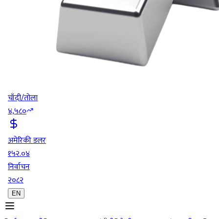
चाँदी/तोला
४,५८०
अमेरिकी डलर
१५२.०४
निर्वाचन
२०८२
EN