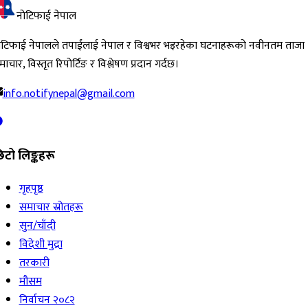
नोटिफाई नेपाल
ोटिफाई नेपालले तपाईंलाई नेपाल र विश्वभर भइरहेका घटनाहरूको नवीनतम ताजा
ाचार, विस्तृत रिपोर्टिङ र विश्लेषण प्रदान गर्दछ।
info.notifynepal@gmail.com
िटो लिङ्कहरू
गृहपृष्ठ
समाचार स्रोतहरू
सुन/चाँदी
विदेशी मुद्रा
तरकारी
मौसम
निर्वाचन २०८२