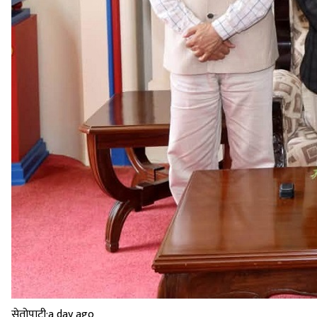
सेतोपाटी
·
a day ago