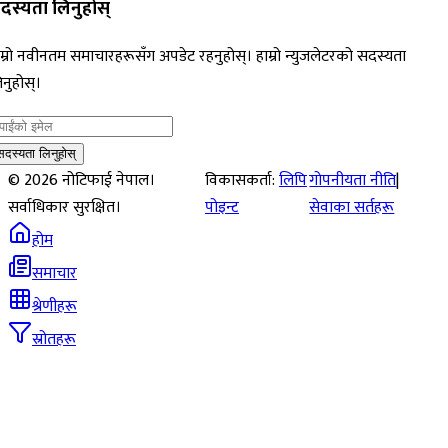
दस्यता लिनुहोस्
म्रो नवीनतम समाचारहरूसँग अपडेट रहनुहोस्। हाम्रो न्युजलेटरको सदस्यता
नुहोस्।
सदस्यता लिनुहोस्
©
2026
नोटिफाई नेपाल।
विकासकर्ता:
लिपि
गोपनीयता नीति
|
सर्वाधिकार सुरक्षित।
पोइन्ट
सेवाका सर्तहरू
होम
समाचार
श्रेणीहरू
स्रोतहरू