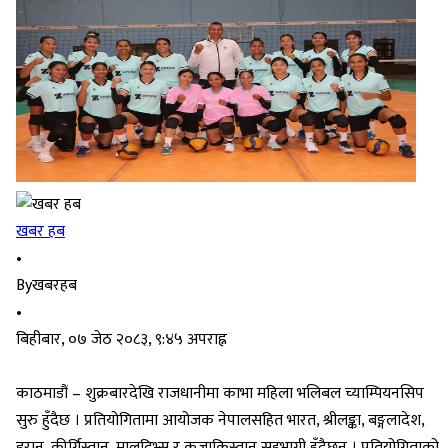
खबर हब
•
By
खबरहब
•
बिहीबार, ०७ जेठ २०८३, ९:४५ अपराह्न
काठमाडौं – शुक्रबारदेखि राजधानीमा काभा महिला भलिबल च्याम्पियनसिप
सुरु हुँदैछ । प्रतियोगितामा आयोजक नेपालसहित भारत, श्रीलङ्का, बङ्गलादेश,
इरान, कीर्गिस्तान, मालदिभ्स र कजाकिस्तान सहभागी हुँदैछन् । प्रतियोगिताको