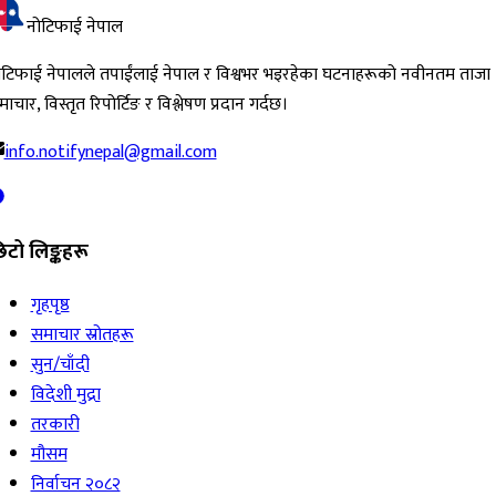
नोटिफाई नेपाल
ोटिफाई नेपालले तपाईंलाई नेपाल र विश्वभर भइरहेका घटनाहरूको नवीनतम ताजा
ाचार, विस्तृत रिपोर्टिङ र विश्लेषण प्रदान गर्दछ।
info.notifynepal@gmail.com
िटो लिङ्कहरू
गृहपृष्ठ
समाचार स्रोतहरू
सुन/चाँदी
विदेशी मुद्रा
तरकारी
मौसम
निर्वाचन २०८२