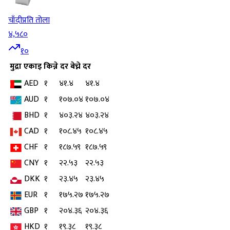
चाँदी
प्रति तोला
४,५८०
१०
मुद्रा
एकाइ
किन्ने दर
बेच्ने दर
AED
१
४१.४
४१.४
AUD
१
१०७.०४
१०७.०४
BHD
१
४०३.२४
४०३.२४
CAD
१
१०८.४५
१०८.४५
CHF
१
१८७.५९
१८७.५९
CNY
१
२२.५३
२२.५३
DKK
१
२३.४५
२३.४५
EUR
१
१७५.२७
१७५.२७
GBP
१
२०४.३६
२०४.३६
HKD
१
१९.३८
१९.३८