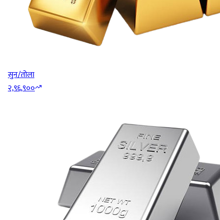
सुन/तोला
२,९६,९००