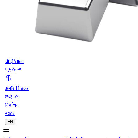
चाँदी/तोला
४,५८०
अमेरिकी डलर
१५२.०४
निर्वाचन
२०८२
EN