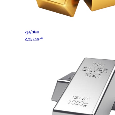
सुन/तोला
२,९६,९००