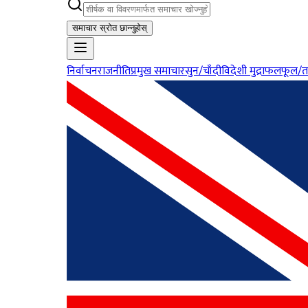
समाचार स्रोत छान्नुहोस्
निर्वाचन
राजनीति
प्रमुख समाचार
सुन/चाँदी
विदेशी मुद्रा
फलफूल/त