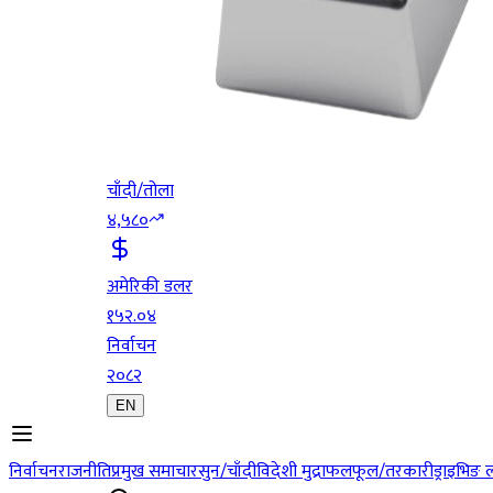
चाँदी/तोला
४,५८०
अमेरिकी डलर
१५२.०४
निर्वाचन
२०८२
EN
निर्वाचन
राजनीति
प्रमुख समाचार
सुन/चाँदी
विदेशी मुद्रा
फलफूल/तरकारी
ड्राइभिङ 