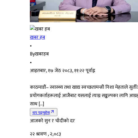
खबर हब
•
By
खबरहब
•
आइतबार, १७ जेठ २०८३, ११:२२ पूर्वाह्न
काठमाडौं– स्वास्थ्य तथा खाद्य स्वच्छतामन्त्री निशा मेहताले सुर्त
प्रयोगकर्ताहरूलाई आजैबाट यसलाई त्याग्न सङ्कल्पका लागि आग्रहस
साथ […]
थप पढ्नुहोस्
आजको सुन र चाँदीको दर
२२ श्रावण , २,०८३