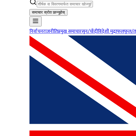
समाचार स्रोत छान्नुहोस्
निर्वाचन
राजनीति
प्रमुख समाचार
सुन/चाँदी
विदेशी मुद्रा
फलफूल/त