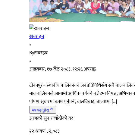
खबर हब
•
By
खबरहब
•
आइतबार, १७ जेठ २०८३, १२:२६ अपराह्न
टीकापुर– स्थानीय पालिकाका जनप्रतिनिधिसँग सबै बालबालिकाको 
बालबालिकाले आगामी आर्थिक वर्षको बजेटमा विपन्न, अभिभावकवि
पोषण सुधारमा काम गर्नुपर्ने, बालविवाह, बालश्रम, […]
थप पढ्नुहोस्
आजको सुन र चाँदीको दर
२२ श्रावण , २,०८३