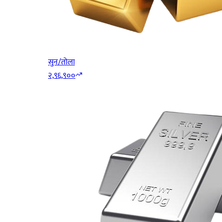
सुन/तोला
२,९६,९००