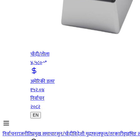
चाँदी/तोला
४,५८०
अमेरिकी डलर
१५२.०४
निर्वाचन
२०८२
EN
निर्वाचन
राजनीति
प्रमुख समाचार
सुन/चाँदी
विदेशी मुद्रा
फलफूल/तरकारी
ड्राइभिङ 