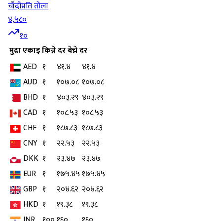
चाँदी
प्रति तोला
४,५८०
१०
मुद्रा
एकाइ
किन्ने दर
बेच्ने दर
AED
१
४१.४
४१.४
AUD
१
१०७.०८
१०७.०८
BHD
१
४०३.२९
४०३.२९
CAD
१
१०८.५३
१०८.५३
CHF
१
१८७.८३
१८७.८३
CNY
१
२२.५३
२२.५३
DKK
१
२३.४७
२३.४७
EUR
१
१७५.४५
१७५.४५
GBP
१
२०४.६२
२०४.६२
HKD
१
१९.३८
१९.३८
INR
१००
१६०
१६०