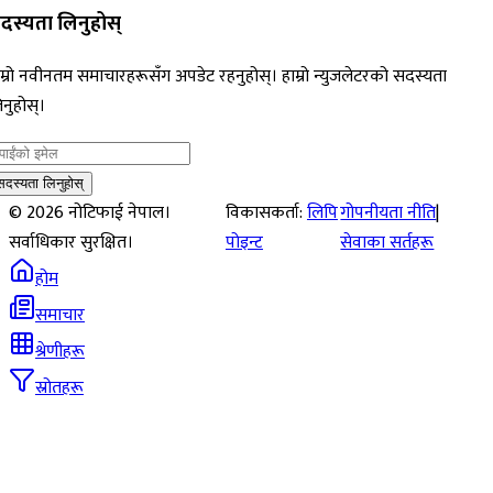
दस्यता लिनुहोस्
म्रो नवीनतम समाचारहरूसँग अपडेट रहनुहोस्। हाम्रो न्युजलेटरको सदस्यता
नुहोस्।
सदस्यता लिनुहोस्
©
2026
नोटिफाई नेपाल।
विकासकर्ता:
लिपि
गोपनीयता नीति
|
सर्वाधिकार सुरक्षित।
पोइन्ट
सेवाका सर्तहरू
होम
समाचार
श्रेणीहरू
स्रोतहरू