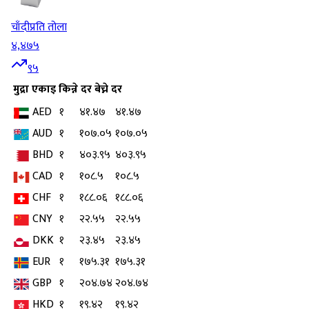
चाँदी
प्रति तोला
४,४७५
९५
मुद्रा
एकाइ
किन्ने दर
बेच्ने दर
AED
१
४१.४७
४१.४७
AUD
१
१०७.०५
१०७.०५
BHD
१
४०३.९५
४०३.९५
CAD
१
१०८.५
१०८.५
CHF
१
१८८.०६
१८८.०६
CNY
१
२२.५५
२२.५५
DKK
१
२३.४५
२३.४५
EUR
१
१७५.३१
१७५.३१
GBP
१
२०४.७४
२०४.७४
HKD
१
१९.४२
१९.४२