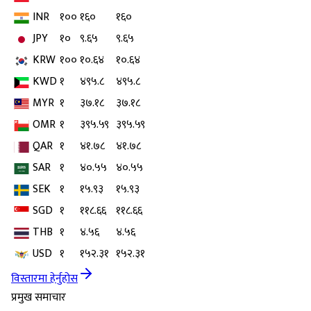
INR
१००
१६०
१६०
JPY
१०
९.६५
९.६५
KRW
१००
१०.६४
१०.६४
KWD
१
४९५.८
४९५.८
MYR
१
३७.१८
३७.१८
OMR
१
३९५.५९
३९५.५९
QAR
१
४१.७८
४१.७८
SAR
१
४०.५५
४०.५५
SEK
१
१५.९३
१५.९३
SGD
१
११८.६६
११८.६६
THB
१
४.५६
४.५६
USD
१
१५२.३१
१५२.३१
विस्तारमा हेर्नुहोस
प्रमुख समाचार