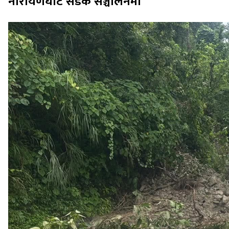
नारायणघाट सडक सञ्चालनमा