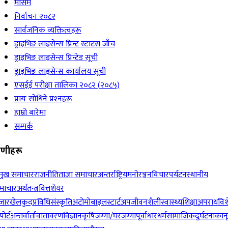
मौसम
निर्वाचन २०८२
सार्वजनिक व्यक्तित्वहरू
ड्राइभिङ लाइसेन्स प्रिन्ट स्टाटस जाँच
ड्राइभिङ लाइसेन्स प्रिन्टेड सूची
ड्राइभिङ लाइसेन्स कार्यालय सूची
एसईई परीक्षा तालिका २०८२ (२०८५)
प्रायः सोधिने प्रश्‍नहरू
हाम्रो बारेमा
सम्पर्क
रेणीहरू
रमुख समाचार
राजनीति
ताजा समाचार
अन्तर्राष्ट्रिय
मनोरञ्जन
विचार
पर्यटन
स्थानीय
माचार
अर्थतन्त्र
वित्त
शेयर
जार
खेलकुद
प्रविधि
संस्कृति
अटोमोबाइल
स्टार्टअप
जीवनशैली
स्वास्थ्य
शिक्षा
अपराध
विश
पोर्ट
अन्तर्वार्ता
वातावरण
विज्ञान
कृषि
जग्गा/घरजग्गा
पूर्वाधार
धर्म
सामाजिक
दुर्घटना
कान