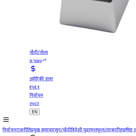
चाँदी/तोला
४,५७०
अमेरिकी डलर
१५१.९
निर्वाचन
२०८२
EN
निर्वाचन
राजनीति
प्रमुख समाचार
सुन/चाँदी
विदेशी मुद्रा
फलफूल/तरकारी
ड्राइभिङ 