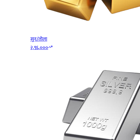
सुन/तोला
२,९६,०००