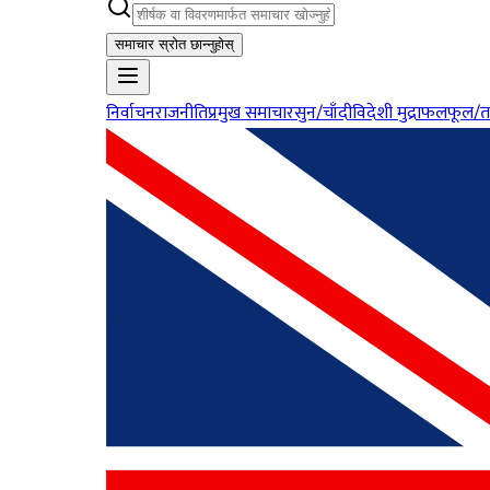
समाचार स्रोत छान्नुहोस्
निर्वाचन
राजनीति
प्रमुख समाचार
सुन/चाँदी
विदेशी मुद्रा
फलफूल/त