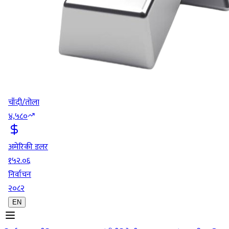
चाँदी/तोला
४,५८०
अमेरिकी डलर
१५२.०६
निर्वाचन
२०८२
EN