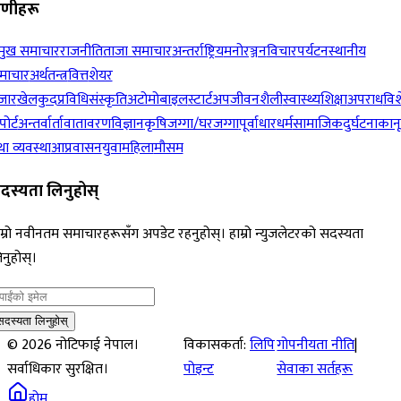
रेणीहरू
रमुख समाचार
राजनीति
ताजा समाचार
अन्तर्राष्ट्रिय
मनोरञ्जन
विचार
पर्यटन
स्थानीय
माचार
अर्थतन्त्र
वित्त
शेयर
जार
खेलकुद
प्रविधि
संस्कृति
अटोमोबाइल
स्टार्टअप
जीवनशैली
स्वास्थ्य
शिक्षा
अपराध
विश
पोर्ट
अन्तर्वार्ता
वातावरण
विज्ञान
कृषि
जग्गा/घरजग्गा
पूर्वाधार
धर्म
सामाजिक
दुर्घटना
कान
ा व्यवस्था
आप्रवासन
युवा
महिला
मौसम
दस्यता लिनुहोस्
म्रो नवीनतम समाचारहरूसँग अपडेट रहनुहोस्। हाम्रो न्युजलेटरको सदस्यता
नुहोस्।
सदस्यता लिनुहोस्
©
2026
नोटिफाई नेपाल।
विकासकर्ता:
लिपि
गोपनीयता नीति
|
सर्वाधिकार सुरक्षित।
पोइन्ट
सेवाका सर्तहरू
होम