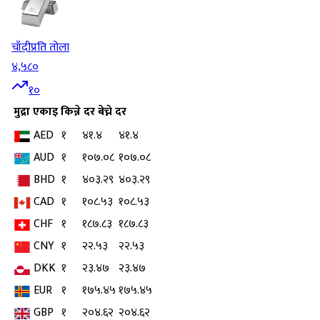
चाँदी
प्रति तोला
४,५८०
१०
मुद्रा
एकाइ
किन्ने दर
बेच्ने दर
AED
१
४१.४
४१.४
AUD
१
१०७.०८
१०७.०८
BHD
१
४०३.२९
४०३.२९
CAD
१
१०८.५३
१०८.५३
CHF
१
१८७.८३
१८७.८३
CNY
१
२२.५३
२२.५३
DKK
१
२३.४७
२३.४७
EUR
१
१७५.४५
१७५.४५
GBP
१
२०४.६२
२०४.६२