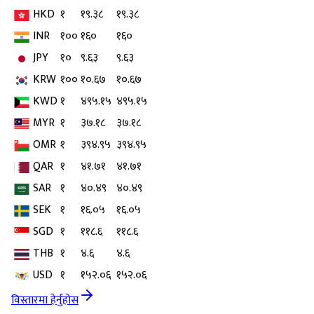
HKD
१
१९.३८
१९.३८
INR
१००
१६०
१६०
JPY
१०
९.६३
९.६३
KRW
१००
१०.६७
१०.६७
KWD
१
४९५.१५
४९५.१५
MYR
१
३७.१८
३७.१८
OMR
१
३९४.९५
३९४.९५
QAR
१
४१.७१
४१.७१
SAR
१
४०.४९
४०.४९
SEK
१
१६.०५
१६.०५
SGD
१
११८.६
११८.६
THB
१
४.६
४.६
USD
१
१५२.०६
१५२.०६
विस्तारमा हेर्नुहोस