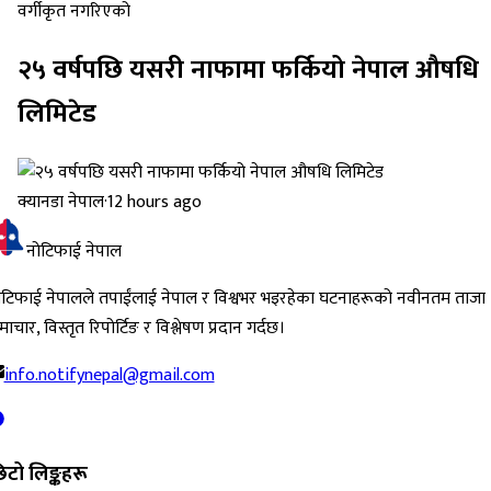
वर्गीकृत नगरिएको
२५ वर्षपछि यसरी नाफामा फर्कियो नेपाल औषधि
लिमिटेड
क्यानडा नेपाल
·
12 hours ago
नोटिफाई नेपाल
ोटिफाई नेपालले तपाईंलाई नेपाल र विश्वभर भइरहेका घटनाहरूको नवीनतम ताजा
ाचार, विस्तृत रिपोर्टिङ र विश्लेषण प्रदान गर्दछ।
info.notifynepal@gmail.com
िटो लिङ्कहरू