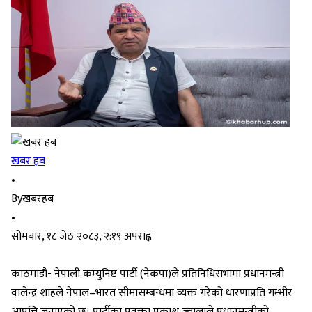
खबर हब
•
By
खबरहब
•
सोमबार, १८ जेठ २०८३, २:१९ अपराह्न
काठमाडौं- नेपाली कम्युनिष्ट पार्टी (नेकपा)ले प्रतिनिधिसभामा प्रधानमन्त्री
वालेन्द्र शाहले नेपाल–भारत सीमासम्बन्धमा व्यक्त गरेको धारणाप्रति गम्भीर
आपत्ति जनाएको छ। पार्टीका प्रवक्ता प्रकाश ज्वालाले प्रधानमन्त्रीको