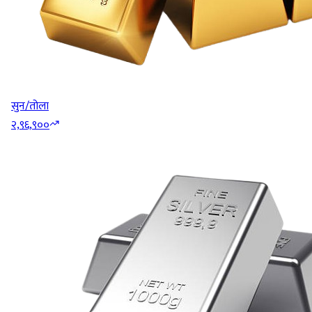
सुन/तोला
२,९६,९००