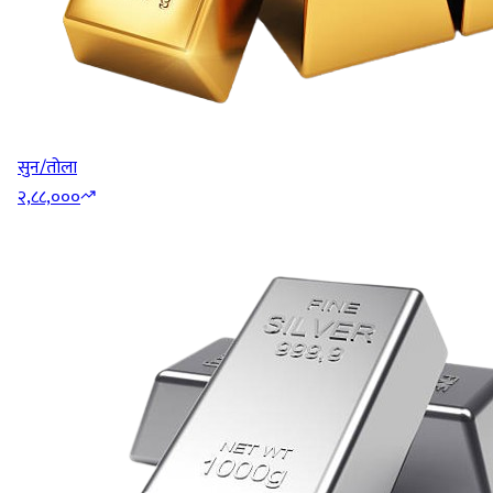
सुन/तोला
२,८८,०००