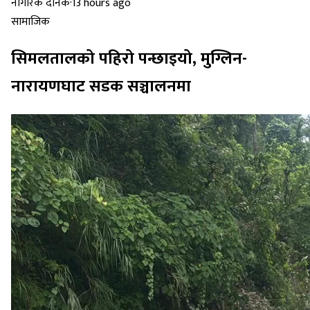
नागरिक दैनिक
·
13 hours ago
सामाजिक
सिमलतालको पहिरो पन्छाइयो, मुग्लिन-
नारायणघाट सडक सञ्चालनमा