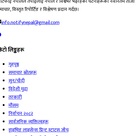
ोटिफाई नेपालले तपाईंलाई नेपाल र विश्वभर भइरहेका घटनाहरूको नवीनतम ताजा
ाचार, विस्तृत रिपोर्टिङ र विश्लेषण प्रदान गर्दछ।
info.notifynepal@gmail.com
िटो लिङ्कहरू
गृहपृष्ठ
समाचार स्रोतहरू
सुन/चाँदी
विदेशी मुद्रा
तरकारी
मौसम
निर्वाचन २०८२
सार्वजनिक व्यक्तित्वहरू
ड्राइभिङ लाइसेन्स प्रिन्ट स्टाटस जाँच