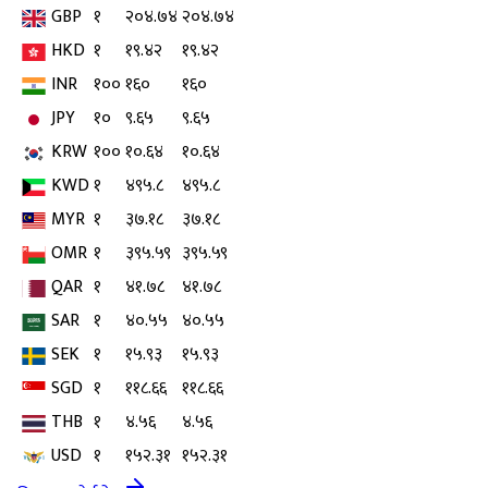
GBP
१
२०४.७४
२०४.७४
HKD
१
१९.४२
१९.४२
INR
१००
१६०
१६०
JPY
१०
९.६५
९.६५
KRW
१००
१०.६४
१०.६४
KWD
१
४९५.८
४९५.८
MYR
१
३७.१८
३७.१८
OMR
१
३९५.५९
३९५.५९
QAR
१
४१.७८
४१.७८
SAR
१
४०.५५
४०.५५
SEK
१
१५.९३
१५.९३
SGD
१
११८.६६
११८.६६
THB
१
४.५६
४.५६
USD
१
१५२.३१
१५२.३१