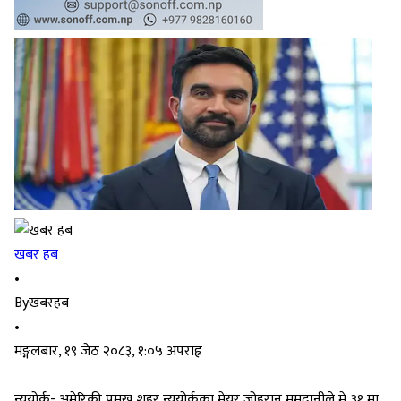
खबर हब
•
By
खबरहब
•
मङ्गलबार, १९ जेठ २०८३, १:०५ अपराह्न
न्यूयोर्क- अमेरिकी प्रमुख शहर न्यूयोर्कका मेयर जोहरान ममदानीले मे ३१ मा