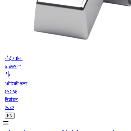
चाँदी/तोला
४,४७५
अमेरिकी डलर
१५२.३१
निर्वाचन
२०८२
EN