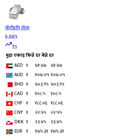
चाँदी
प्रति तोला
४,४७५
९५
मुद्रा
एकाइ
किन्ने दर
बेच्ने दर
AED
१
४१.४७
४१.४७
AUD
१
१०७.०५
१०७.०५
BHD
१
४०३.९५
४०३.९५
CAD
१
१०८.५
१०८.५
CHF
१
१८८.०६
१८८.०६
CNY
१
२२.५५
२२.५५
DKK
१
२३.४५
२३.४५
EUR
१
१७५.३१
१७५.३१