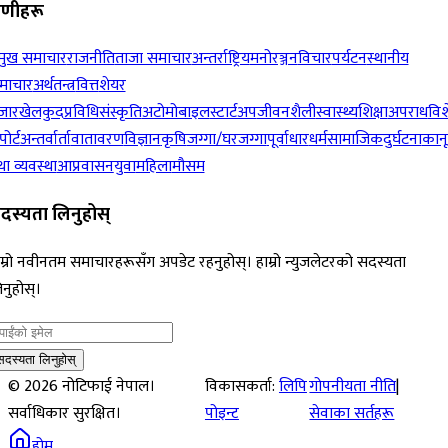
रेणीहरू
रमुख समाचार
राजनीति
ताजा समाचार
अन्तर्राष्ट्रिय
मनोरञ्जन
विचार
पर्यटन
स्थानीय
माचार
अर्थतन्त्र
वित्त
शेयर
जार
खेलकुद
प्रविधि
संस्कृति
अटोमोबाइल
स्टार्टअप
जीवनशैली
स्वास्थ्य
शिक्षा
अपराध
विश
पोर्ट
अन्तर्वार्ता
वातावरण
विज्ञान
कृषि
जग्गा/घरजग्गा
पूर्वाधार
धर्म
सामाजिक
दुर्घटना
कान
ा व्यवस्था
आप्रवासन
युवा
महिला
मौसम
दस्यता लिनुहोस्
म्रो नवीनतम समाचारहरूसँग अपडेट रहनुहोस्। हाम्रो न्युजलेटरको सदस्यता
नुहोस्।
सदस्यता लिनुहोस्
©
2026
नोटिफाई नेपाल।
विकासकर्ता:
लिपि
गोपनीयता नीति
|
सर्वाधिकार सुरक्षित।
पोइन्ट
सेवाका सर्तहरू
होम