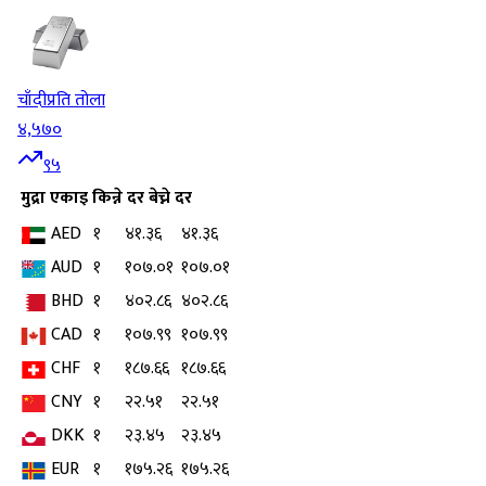
चाँदी
प्रति तोला
४,५७०
९५
मुद्रा
एकाइ
किन्ने दर
बेच्ने दर
AED
१
४१.३६
४१.३६
AUD
१
१०७.०१
१०७.०१
BHD
१
४०२.८६
४०२.८६
CAD
१
१०७.९९
१०७.९९
CHF
१
१८७.६६
१८७.६६
CNY
१
२२.५१
२२.५१
DKK
१
२३.४५
२३.४५
EUR
१
१७५.२६
१७५.२६