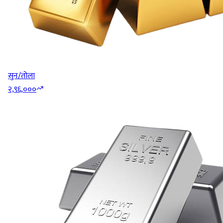
सुन/तोला
२,९६,०००