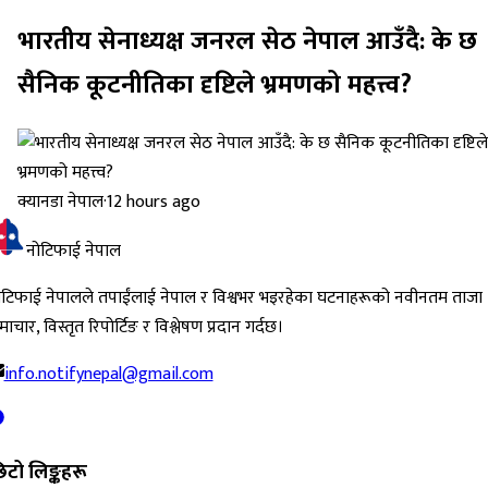
भारतीय सेनाध्यक्ष जनरल सेठ नेपाल आउँदै: के छ
सैनिक कूटनीतिका दृष्टिले भ्रमणको महत्त्व?
क्यानडा नेपाल
·
12 hours ago
नोटिफाई नेपाल
ोटिफाई नेपालले तपाईंलाई नेपाल र विश्वभर भइरहेका घटनाहरूको नवीनतम ताजा
ाचार, विस्तृत रिपोर्टिङ र विश्लेषण प्रदान गर्दछ।
info.notifynepal@gmail.com
िटो लिङ्कहरू