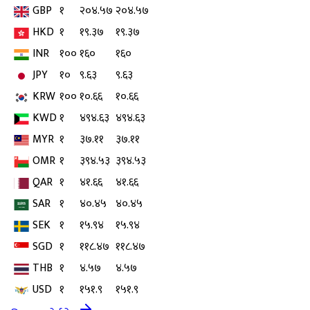
GBP
१
२०४.५७
२०४.५७
HKD
१
१९.३७
१९.३७
INR
१००
१६०
१६०
JPY
१०
९.६३
९.६३
KRW
१००
१०.६६
१०.६६
KWD
१
४९४.६३
४९४.६३
MYR
१
३७.११
३७.११
OMR
१
३९४.५३
३९४.५३
QAR
१
४१.६६
४१.६६
SAR
१
४०.४५
४०.४५
SEK
१
१५.९४
१५.९४
SGD
१
११८.४७
११८.४७
THB
१
४.५७
४.५७
USD
१
१५१.९
१५१.९