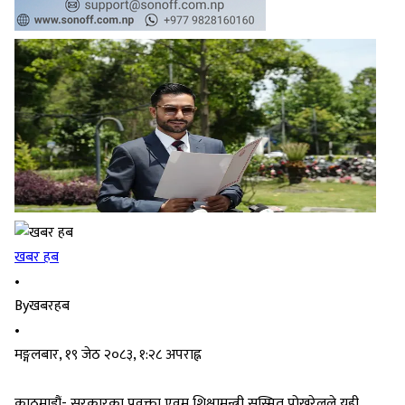
खबर हब
•
By
खबरहब
•
मङ्गलबार, १९ जेठ २०८३, १:२८ अपराह्न
काठमाडौं- सरकारका प्रवक्ता एवम् शिक्षामन्त्री सस्मित पोखरेलले यही