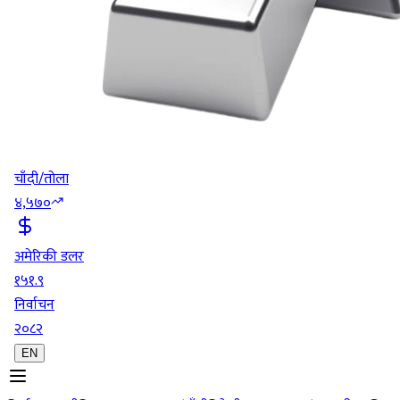
चाँदी/तोला
४,५७०
अमेरिकी डलर
१५१.९
निर्वाचन
२०८२
EN