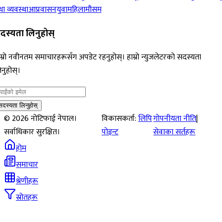
ा व्यवस्था
आप्रवासन
युवा
महिला
मौसम
दस्यता लिनुहोस्
म्रो नवीनतम समाचारहरूसँग अपडेट रहनुहोस्। हाम्रो न्युजलेटरको सदस्यता
नुहोस्।
सदस्यता लिनुहोस्
©
2026
नोटिफाई नेपाल।
विकासकर्ता:
लिपि
गोपनीयता नीति
|
सर्वाधिकार सुरक्षित।
पोइन्ट
सेवाका सर्तहरू
होम
समाचार
श्रेणीहरू
स्रोतहरू