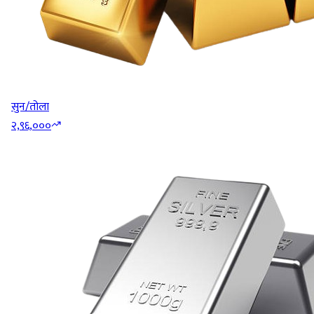
सुन/तोला
२,९६,०००