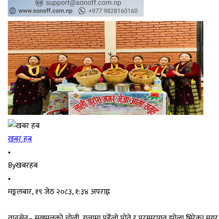
खबर हब
•
By
खबरहब
•
मङ्गलबार, १९ जेठ २०८३, १:३४ अपराह्न
तानसेन– मखमलको चोली, गलामा पहेँलो पोते र परम्परागत झोला भिरेका मगर