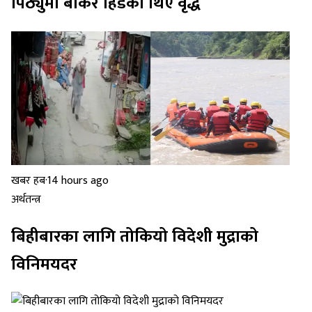
पिठ्युँमा बोकेर हिँडेका थिए वृद्ध
खबर हब
·
14 hours ago
अर्थतन्त्र
बिहीबारका लागि तोकियो विदेशी मुद्राको
विनिमयदर