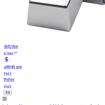
चाँदी/तोला
४,५७०
अमेरिकी डलर
१५१.९
निर्वाचन
२०८२
EN