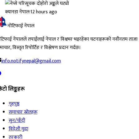
क्यानडा नेपाल
·
12 hours ago
नोटिफाई नेपाल
ोटिफाई नेपालले तपाईंलाई नेपाल र विश्वभर भइरहेका घटनाहरूको नवीनतम ताजा
ाचार, विस्तृत रिपोर्टिङ र विश्लेषण प्रदान गर्दछ।
info.notifynepal@gmail.com
िटो लिङ्कहरू
गृहपृष्ठ
समाचार स्रोतहरू
सुन/चाँदी
विदेशी मुद्रा
तरकारी