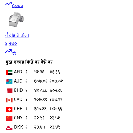
८,०००
चाँदी
प्रति तोला
४,५७०
९५
मुद्रा
एकाइ
किन्ने दर
बेच्ने दर
AED
१
४१.३६
४१.३६
AUD
१
१०७.०१
१०७.०१
BHD
१
४०२.८६
४०२.८६
CAD
१
१०७.९९
१०७.९९
CHF
१
१८७.६६
१८७.६६
CNY
१
२२.५१
२२.५१
DKK
१
२३.४५
२३.४५