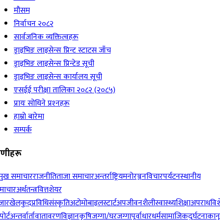
मौसम
निर्वाचन २०८२
सार्वजनिक व्यक्तित्वहरू
ड्राइभिङ लाइसेन्स प्रिन्ट स्टाटस जाँच
ड्राइभिङ लाइसेन्स प्रिन्टेड सूची
ड्राइभिङ लाइसेन्स कार्यालय सूची
एसईई परीक्षा तालिका २०८२ (२०८५)
प्रायः सोधिने प्रश्‍नहरू
हाम्रो बारेमा
सम्पर्क
रेणीहरू
रमुख समाचार
राजनीति
ताजा समाचार
अन्तर्राष्ट्रिय
मनोरञ्जन
विचार
पर्यटन
स्थानीय
माचार
अर्थतन्त्र
वित्त
शेयर
जार
खेलकुद
प्रविधि
संस्कृति
अटोमोबाइल
स्टार्टअप
जीवनशैली
स्वास्थ्य
शिक्षा
अपराध
विश
पोर्ट
अन्तर्वार्ता
वातावरण
विज्ञान
कृषि
जग्गा/घरजग्गा
पूर्वाधार
धर्म
सामाजिक
दुर्घटना
कान