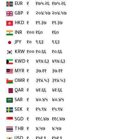
EUR
१
१७५.२६
१७५.२६
GBP
१
२०४.५७
२०४.५७
HKD
१
१९.३७
१९.३७
INR
१००
१६०
१६०
JPY
१०
९.६३
९.६३
KRW
१००
१०.६६
१०.६६
KWD
१
४९४.६३
४९४.६३
MYR
१
३७.११
३७.११
OMR
१
३९४.५३
३९४.५३
QAR
१
४१.६६
४१.६६
SAR
१
४०.४५
४०.४५
SEK
१
१५.९४
१५.९४
SGD
१
११८.४७
११८.४७
THB
१
४.५७
४.५७
USD
१
१५१.९
१५१.९